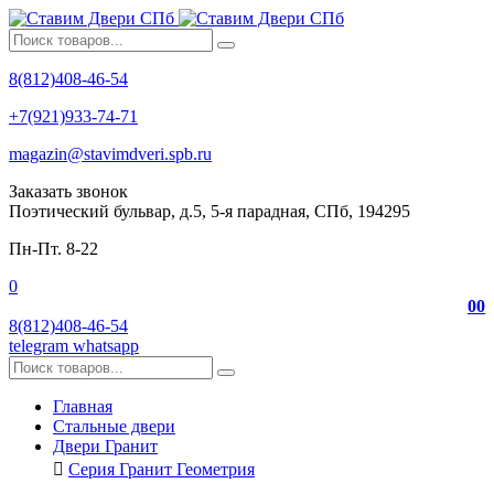
8(812)408-46-54
+7(921)933-74-71
magazin@stavimdveri.spb.ru
Заказать звонок
Поэтический бульвар, д.5, 5-я парадная, СПб, 194295
Пн-Пт. 8-22
0
0
0
8(812)408-46-54
telegram
whatsapp
Главная
Стальные двери
Двери Гранит
Серия Гранит Геометрия