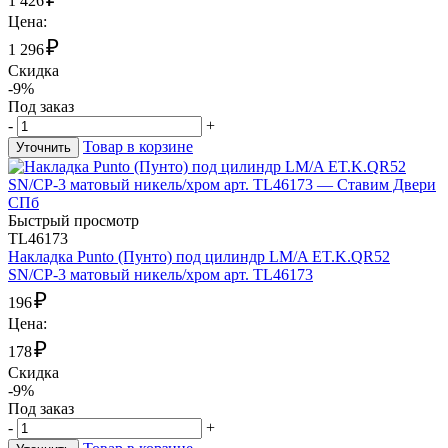
1 426
Цена:
₽
1 296
Скидка
-9%
Под заказ
-
+
Товар в корзине
Уточнить
Быстрый просмотр
TL46173
Накладка Punto (Пунто) под цилиндр LM/A ET.K.QR52
SN/CP-3 матовый никель/хром арт. TL46173
₽
196
Цена:
₽
178
Скидка
-9%
Под заказ
-
+