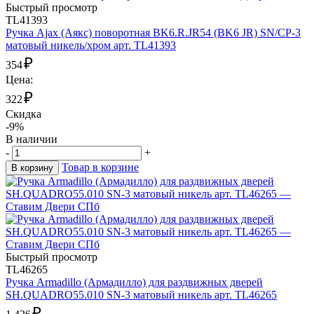
Быстрый просмотр
TL41393
Ручка Ajax (Аякс) поворотная BK6.R.JR54 (BK6 JR) SN/CP-3
матовый никель/хром арт. TL41393
₽
354
Цена:
₽
322
Скидка
-9%
В наличии
-
+
Товар в корзине
В корзину
Быстрый просмотр
TL46265
Ручка Armadillo (Армадилло) для раздвижных дверей
SH.QUADRO55.010 SN-3 матовый никель арт. TL46265
₽