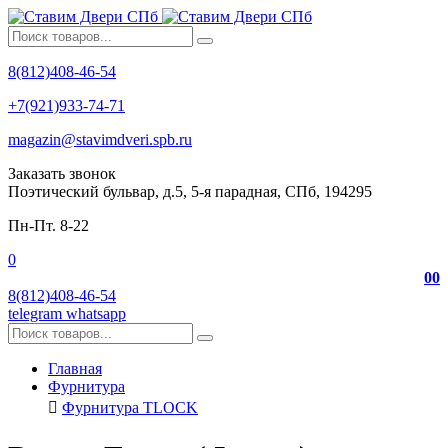
8(812)408-46-54
+7(921)933-74-71
magazin@stavimdveri.spb.ru
Заказать звонок
Поэтический бульвар, д.5, 5-я парадная, СПб, 194295
Пн-Пт. 8-22
0
0
0
8(812)408-46-54
telegram
whatsapp
Главная
Фурнитура
Фурнитура TLOCK