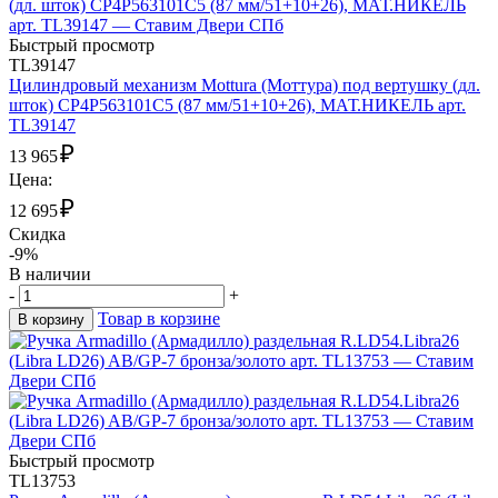
Быстрый просмотр
TL39147
Цилиндровый механизм Mottura (Моттура) под вертушку (дл.
шток) CP4P563101C5 (87 мм/51+10+26), МАТ.НИКЕЛЬ арт.
TL39147
₽
13 965
Цена:
₽
12 695
Скидка
-9%
В наличии
-
+
Товар в корзине
В корзину
Быстрый просмотр
TL13753