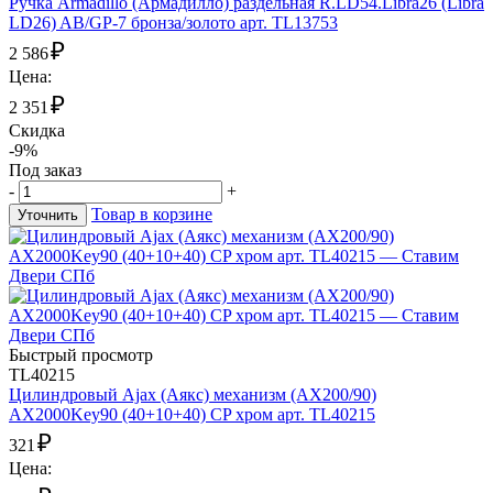
Ручка Armadillo (Армадилло) раздельная R.LD54.Libra26 (Libra
LD26) AB/GP-7 бронза/золото арт. TL13753
₽
2 586
Цена:
₽
2 351
Скидка
-9%
Под заказ
-
+
Товар в корзине
Уточнить
Быстрый просмотр
TL40215
Цилиндровый Ajax (Аякс) механизм (AX200/90)
AX2000Key90 (40+10+40) CP хром арт. TL40215
₽
321
Цена: