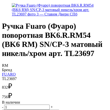
Ручка Fuaro (Фуаро)
поворотная BK6.R.RM54
(BK6 RM) SN/CP-3 матовый
никель/хром арт. TL23697
RM
Бренд
FUARO
TL23697
₽
832
₽
756
В наличии
-
+