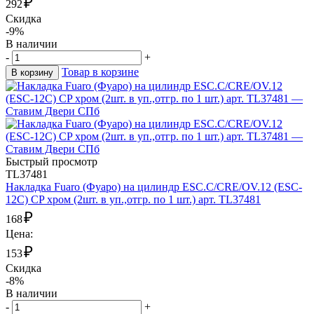
₽
292
Скидка
-9%
В наличии
-
+
Товар в корзине
В корзину
Быстрый просмотр
TL37481
Накладка Fuaro (Фуаро) на цилиндр ESC.C/CRE/OV.12 (ESC-
12C) CP хром (2шт. в уп.,отгр. по 1 шт.) арт. TL37481
₽
168
Цена:
₽
153
Скидка
-8%
В наличии
-
+