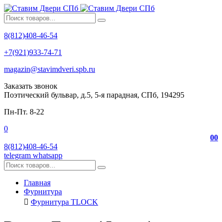
8(812)408-46-54
+7(921)933-74-71
magazin@stavimdveri.spb.ru
Заказать звонок
Поэтический бульвар, д.5, 5-я парадная, СПб, 194295
Пн-Пт. 8-22
0
0
0
8(812)408-46-54
telegram
whatsapp
Главная
Фурнитура
Фурнитура TLOCK