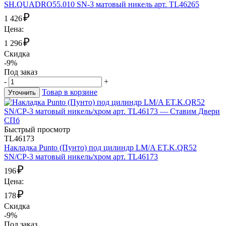
SH.QUADRO55.010 SN-3 матовый никель арт. TL46265
₽
1 426
Цена:
₽
1 296
Скидка
-9%
Под заказ
-
+
Товар в корзине
Уточнить
Быстрый просмотр
TL46173
Накладка Punto (Пунто) под цилиндр LM/A ET.K.QR52
SN/CP-3 матовый никель/хром арт. TL46173
₽
196
Цена:
₽
178
Скидка
-9%
Под заказ