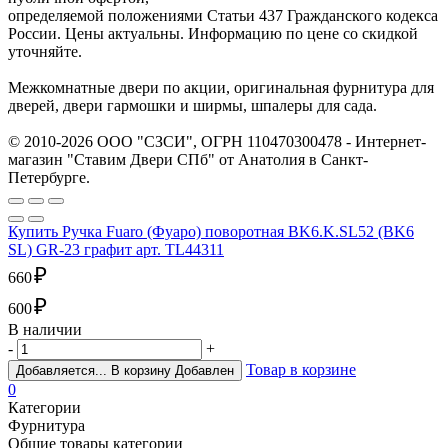
определяемой положениями Статьи 437 Гражданского кодекса
России. Цены актуальны. Информацию по цене со скидкой
уточняйте.
Межкомнатные двери по акции, оригинальная фурнитура для
дверей, двери гармошки и ширмы, шпалеры для сада.
© 2010-2026 ООО "СЗСИ", ОГРН 110470300478 - Интернет-
магазин "Ставим Двери СПб" от Анатолия в Санкт-
Петербурге.
Купить Ручка Fuaro (Фуаро) поворотная BK6.K.SL52 (BK6
SL) GR-23 графит арт. TL44311
₽
660
₽
600
В наличии
-
+
Товар в корзине
Добавляется...
В корзину
Добавлен
0
Категории
Фурнитура
Общие товары категории