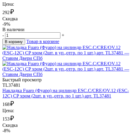
Цена:
₽
292
Скидка
-9%
В наличии
-
+
Товар в корзине
В корзину
Быстрый просмотр
TL37481
Накладка Fuaro (Фуаро) на цилиндр ESC.C/CRE/OV.12 (ESC-
12C) CP хром (2шт. в уп.,отгр. по 1 шт.) арт. TL37481
₽
168
Цена:
₽
153
Скидка
-8%