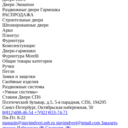
Двери Экошпон
Раздвижные двери Гармошка
РАСПРОДАЖА
Строительные двери
Шпонированные двери
Арки
Плинтус
Фурнитура
Комплектующие
Двери-гармошки
Фурнитура Morelli
Общие товары категории
Ручки
Петли
Замки и защелки
Скобяные изделия
Раздвижные системы
«Умные системы»
Ставим Двери СПб
Поэтический бульвар, д.5, 5-я парадная, СПб, 194295
Санкт-Петербург, Октябрьская набережная, 50
8(812)408-46-54
+7(921)933-74-71
Пн-Пт. 8-22
magazin@stavimdveri.spb.ru
stavimdveri@gmail.com
Заказать
звонок
Избранное (
0
)
Сравнить (
0
)