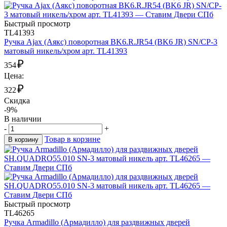
Быстрый просмотр
TL41393
Ручка Ajax (Аякс) поворотная BK6.R.JR54 (BK6 JR) SN/CP-3
матовый никель/хром арт. TL41393
₽
354
Цена:
₽
322
Скидка
-9%
В наличии
-
+
Товар в корзине
В корзину
Быстрый просмотр
TL46265
Ручка Armadillo (Армадилло) для раздвижных дверей