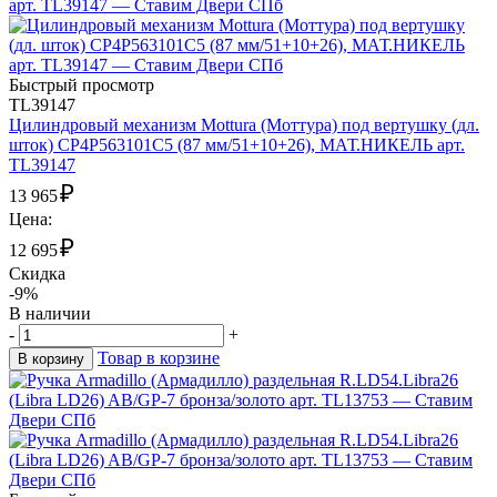
Быстрый просмотр
TL39147
Цилиндровый механизм Mottura (Моттура) под вертушку (дл.
шток) CP4P563101C5 (87 мм/51+10+26), МАТ.НИКЕЛЬ арт.
TL39147
₽
13 965
Цена:
₽
12 695
Скидка
-9%
В наличии
-
+
Товар в корзине
В корзину