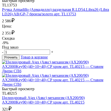
Быстрый просмотр
TL13753
Ручка Armadillo (Армадилло) раздельная R.LD54.Libra26 (Libra
LD26) AB/GP-7 бронза/золото арт. TL13753
₽
2 586
Цена:
₽
2 351
Скидка
-9%
Под заказ
-
+
Товар в корзине
Уточнить
Быстрый просмотр
TL40215
Цилиндровый Ajax (Аякс) механизм (AX200/90)
AX2000Key90 (40+10+40) CP хром арт. TL40215
₽
321