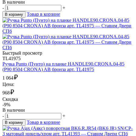
В наличии
-
+
Товар в корзине
В корзину
Быстрый просмотр
TL41975
Ручка Punto (Пунто) на планке HANDLE90.CRONA.04-85
(P90 8504 CRONA) AB бронза арт. TL41975
₽
1 064
Цена:
₽
968
Скидка
-9%
В наличии
-
+
Товар в корзине
В корзину