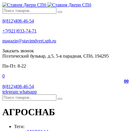
8(812)408-46-54
+7(921)933-74-71
magazin@stavimdveri.spb.ru
Заказать звонок
Поэтический бульвар, д.5, 5-я парадная, СПб, 194295
Пн-Пт. 8-22
0
0
0
8(812)408-46-54
telegram
whatsapp
АГРОСНАБ
Теги: