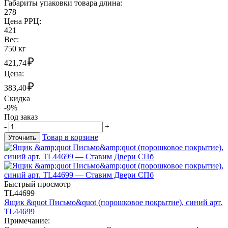
Габариты упаковки товара длина:
278
Цена РРЦ:
421
Вес:
750 кг
₽
421,74
Цена:
₽
383,40
Скидка
-9%
Под заказ
-
+
Товар в корзине
Уточнить
Быстрый просмотр
TL44699
Ящик &quot Письмо&quot (порошковое покрытие), синий арт.
TL44699
Примечание: