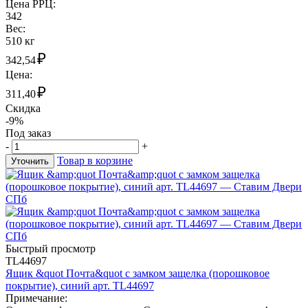
Цена РРЦ:
342
Вес:
510 кг
₽
342,54
Цена:
₽
311,40
Скидка
-9%
Под заказ
-
+
Товар в корзине
Уточнить
Быстрый просмотр
TL44697
Ящик &quot Почта&quot с замком защелка (порошковое
покрытие), синий арт. TL44697
Примечание: