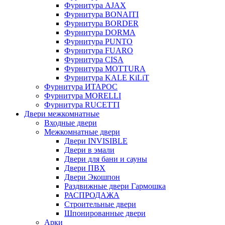
Фурнитура AJAX
Фурнитура BONAITI
Фурнитура BORDER
Фурнитура DORMA
Фурнитура PUNTO
Фурнитура FUARO
Фурнитура CISA
Фурнитура MOTTURA
Фурнитура KALE KiLiT
Фурнитура ИТАРОС
Фурнитура MORELLI
Фурнитура RUCETTI
Двери межкомнатные
Входные двери
Межкомнатные двери
Двери INVISIBLE
Двери в эмали
Двери для бани и сауны
Двери ПВХ
Двери Экошпон
Раздвижные двери Гармошка
РАСПРОДАЖА
Строительные двери
Шпонированные двери
Арки