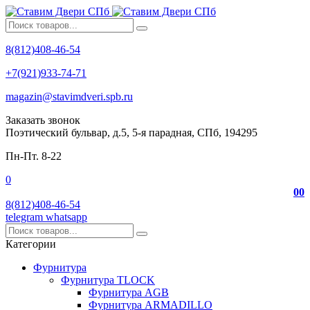
8(812)408-46-54
+7(921)933-74-71
magazin@stavimdveri.spb.ru
Заказать звонок
Поэтический бульвар, д.5, 5-я парадная, СПб, 194295
Пн-Пт. 8-22
0
0
0
8(812)408-46-54
telegram
whatsapp
Категории
Фурнитура
Фурнитура TLOCK
Фурнитура AGB
Фурнитура ARMADILLO