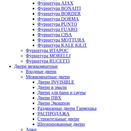
Фурнитура AJAX
Фурнитура BONAITI
Фурнитура BORDER
Фурнитура DORMA
Фурнитура PUNTO
Фурнитура FUARO
Фурнитура CISA
Фурнитура MOTTURA
Фурнитура KALE KiLiT
Фурнитура ИТАРОС
Фурнитура MORELLI
Фурнитура RUCETTI
Двери межкомнатные
Входные двери
Межкомнатные двери
Двери INVISIBLE
Двери в эмали
Двери для бани и сауны
Двери ПВХ
Двери Экошпон
Раздвижные двери Гармошка
РАСПРОДАЖА
Строительные двери
Шпонированные двери
Арки