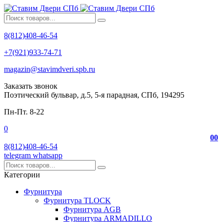
8(812)408-46-54
+7(921)933-74-71
magazin@stavimdveri.spb.ru
Заказать звонок
Поэтический бульвар, д.5, 5-я парадная, СПб, 194295
Пн-Пт. 8-22
0
0
0
8(812)408-46-54
telegram
whatsapp
Категории
Фурнитура
Фурнитура TLOCK
Фурнитура AGB
Фурнитура ARMADILLO