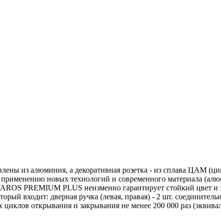
ы из алюминия, а декоративная розетка - из сплава ЦАМ (цинк
применению новых технологий и современного материала (алюми
ITAROS PREMIUM PLUS неизменно гарантирует стойкий цвет и 
орый входит: дверная ручка (левая, правая) - 2 шт. соединительн
х циклов открывания и закрывания не менее 200 000 раз (эквивал