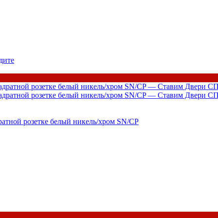
дите
тной розетке белый никель/хром SN/CP