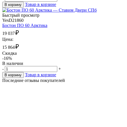
Товар в корзине
В корзину
Быстрый просмотр
YesD21860
Бостон ПО 60 Арктика
₽
19 037
Цена:
₽
15 864
Скидка
-16%
В наличии
-
+
Товар в корзине
В корзину
Последние отзывы покупателей
Тарасенко Аня
25.06.2023
15:47
Достоинства порадовали!
1г1 (белый) межкомнатная дверь ламинированная
Очень оперативно работает Анатолий и его команда, пока в