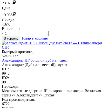
₽
23 923
Цена:
₽
19 936
Скидка
-16%
В наличии
-
+
Товар в корзине
В корзину
Быстрый просмотр
YesD6722
Александрит ПГ 60 шпон дуб нат. светл
Александрит (Дуб нат. светлый) глухая
ID1:
99_2
ID2:
98
Переходы:
Межкомнатные двери -> Шпонированные двери. Волжская
серия -> Александрит -> Глухая
Код производителя:
6722