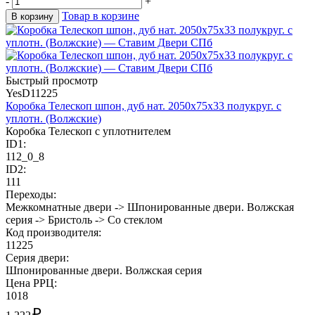
-
+
Товар в корзине
В корзину
Быстрый просмотр
YesD11225
Коробка Телескоп шпон, дуб нат. 2050х75х33 полукруг. с
уплотн. (Волжские)
Коробка Телескоп с уплотнителем
ID1:
112_0_8
ID2:
111
Переходы:
Межкомнатные двери -> Шпонированные двери. Волжская
серия -> Бристоль -> Со стеклом
Код производителя:
11225
Cерия двери:
Шпонированные двери. Волжская серия
Цена РРЦ:
1018
₽