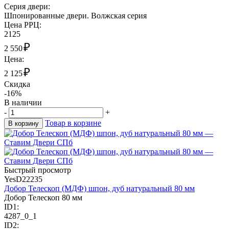
Cерия двери:
Шпонированные двери. Волжская серия
Цена РРЦ:
2125
₽
2 550
Цена:
₽
2 125
Скидка
-16%
В наличии
-
+
Товар в корзине
В корзину
Быстрый просмотр
YesD22235
Добор Телескоп (МДФ) шпон, дуб натуральный 80 мм
Добор Телескоп 80 мм
ID1:
4287_0_1
ID2: