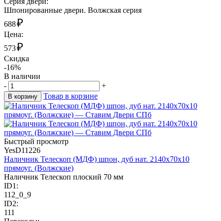
Cерия двери:
Шпонированные двери. Волжская серия
₽
688
Цена:
₽
573
Скидка
-16%
В наличии
-
+
Товар в корзине
В корзину
Быстрый просмотр
YesD11226
Наличник Телескоп (МДФ) шпон, дуб нат. 2140х70х10
прямоуг. (Волжские)
Наличник Телескоп плоский 70 мм
ID1:
112_0_9
ID2:
111