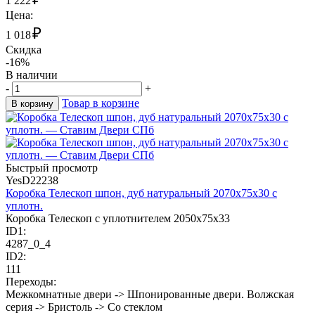
1 222
Цена:
₽
1 018
Скидка
-16%
В наличии
-
+
Товар в корзине
В корзину
Быстрый просмотр
YesD22238
Коробка Телескоп шпон, дуб натуральный 2070х75х30 с
уплотн.
Коробка Телескоп с уплотнителем 2050х75х33
ID1:
4287_0_4
ID2:
111
Переходы:
Межкомнатные двери -> Шпонированные двери. Волжская
серия -> Бристоль -> Со стеклом