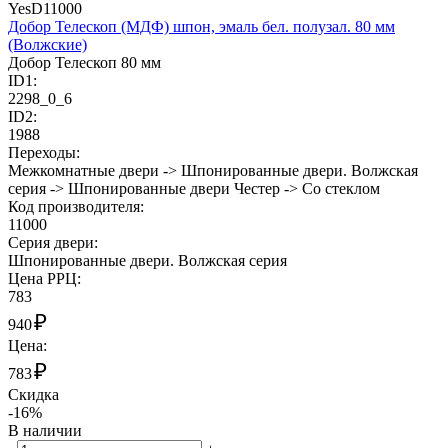
YesD11000
Добор Телескоп (МДФ) шпон, эмаль бел. полузал. 80 мм
(Волжские)
Добор Телескоп 80 мм
ID1:
2298_0_6
ID2:
1988
Переходы:
Межкомнатные двери -> Шпонированные двери. Волжская
серия -> Шпонированные двери Честер -> Со стеклом
Код производителя:
11000
Cерия двери:
Шпонированные двери. Волжская серия
Цена РРЦ:
783
₽
940
Цена:
₽
783
Скидка
-16%
В наличии