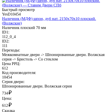
Быстрый просмотр
YesD10454
Наличник (МДФ) шпон, дуб нат. 2150х70х10 плоский.
(Волжские)
Наличник плоский 70 мм
ID1:
112_0_4
ID2:
111
Переходы:
Межкомнатные двери -> Шпонированные двери. Волжская
серия -> Бристоль -> Со стеклом
Цена РРЦ:
612
Код производителя:
10454
Cерия двери:
Шпонированные двери. Волжская серия
₽
734
Цена:
₽
612
Скидка