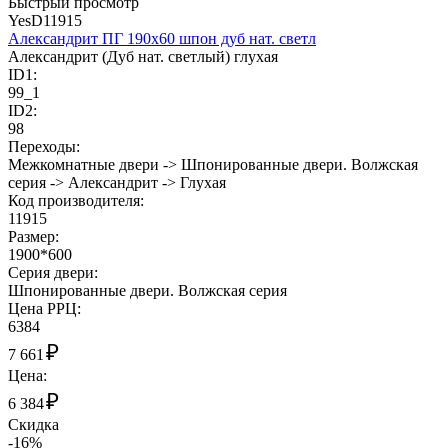
Быстрый просмотр
YesD11915
Александрит ПГ 190х60 шпон дуб нат. светл
Александрит (Дуб нат. светлый) глухая
ID1:
99_1
ID2:
98
Переходы:
Межкомнатные двери -> Шпонированные двери. Волжская
серия -> Александрит -> Глухая
Код производителя:
11915
Размер:
1900*600
Cерия двери:
Шпонированные двери. Волжская серия
Цена РРЦ:
6384
₽
7 661
Цена:
₽
6 384
Скидка
-16%