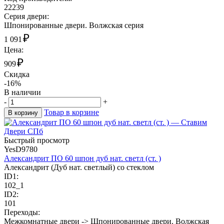
22239
Cерия двери:
Шпонированные двери. Волжская серия
₽
1 091
Цена:
₽
909
Скидка
-16%
В наличии
-
+
Товар в корзине
В корзину
Быстрый просмотр
YesD9780
Александрит ПО 60 шпон дуб нат. светл (ст. )
Александрит (Дуб нат. светлый) со стеклом
ID1:
102_1
ID2:
101
Переходы:
Межкомнатные двери -> Шпонированные двери. Волжская