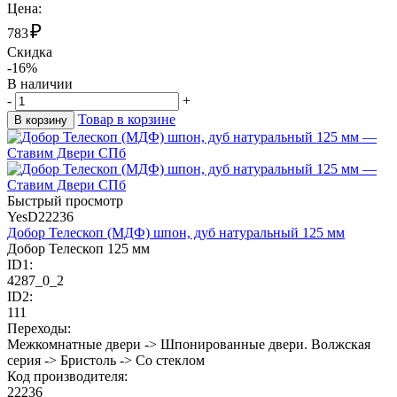
Цена:
₽
783
Скидка
-16%
В наличии
-
+
Товар в корзине
В корзину
Быстрый просмотр
YesD22236
Добор Телескоп (МДФ) шпон, дуб натуральный 125 мм
Добор Телескоп 125 мм
ID1:
4287_0_2
ID2:
111
Переходы:
Межкомнатные двери -> Шпонированные двери. Волжская
серия -> Бристоль -> Со стеклом
Код производителя:
22236