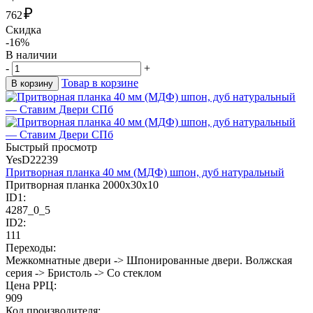
₽
762
Скидка
-16%
В наличии
-
+
Товар в корзине
В корзину
Быстрый просмотр
YesD22239
Притворная планка 40 мм (МДФ) шпон, дуб натуральный
Притворная планка 2000х30х10
ID1:
4287_0_5
ID2:
111
Переходы:
Межкомнатные двери -> Шпонированные двери. Волжская
серия -> Бристоль -> Со стеклом
Цена РРЦ:
909
Код производителя: