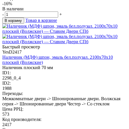
-16%
В наличии
-
+
Товар в корзине
В корзину
Быстрый просмотр
YesD2417
Наличник (МДФ) шпон, эмаль бел.полузал. 2100х70х10
плоский (Волжские)
Наличник плоский 70 мм
ID1:
2298_0_4
ID2:
1988
Переходы:
Межкомнатные двери -> Шпонированные двери. Волжская
серия -> Шпонированные двери Честер -> Со стеклом
Цена РРЦ:
573
Код производителя:
2417