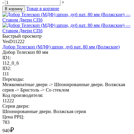
-
+
Товар в корзине
В корзину
Быстрый просмотр
YesD11222
Добор Телескоп (МДФ) шпон, дуб нат. 80 мм (Волжские)
Добор Телескоп 80 мм
ID1:
112_0_6
ID2:
111
Переходы:
Межкомнатные двери -> Шпонированные двери. Волжская
серия -> Бристоль -> Со стеклом
Код производителя:
11222
Cерия двери:
Шпонированные двери. Волжская серия
Цена РРЦ:
783
₽
940