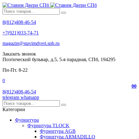
8(812)408-46-54
+7(921)933-74-71
magazin@stavimdveri.spb.ru
Заказать звонок
Поэтический бульвар, д.5, 5-я парадная, СПб, 194295
Пн-Пт. 8-22
0
0
0
8(812)408-46-54
telegram
whatsapp
Категории
Фурнитура
Фурнитура TLOCK
Фурнитура AGB
Фурнитура ARMADILLO