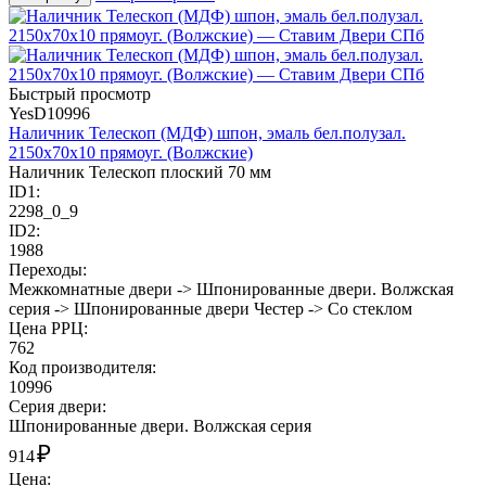
Быстрый просмотр
YesD10996
Наличник Телескоп (МДФ) шпон, эмаль бел.полузал.
2150х70х10 прямоуг. (Волжские)
Наличник Телескоп плоский 70 мм
ID1:
2298_0_9
ID2:
1988
Переходы:
Межкомнатные двери -> Шпонированные двери. Волжская
серия -> Шпонированные двери Честер -> Со стеклом
Цена РРЦ:
762
Код производителя:
10996
Cерия двери:
Шпонированные двери. Волжская серия
₽
914
Цена: