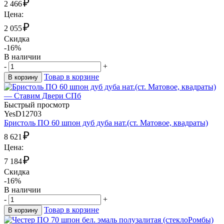
₽
2 466
Цена:
₽
2 055
Скидка
-16%
В наличии
-
+
Товар в корзине
В корзину
Быстрый просмотр
YesD12703
Бристоль ПО 60 шпон дуб дуба нат.(ст. Матовое, квадраты)
₽
8 621
Цена:
₽
7 184
Скидка
-16%
В наличии
-
+
Товар в корзине
В корзину