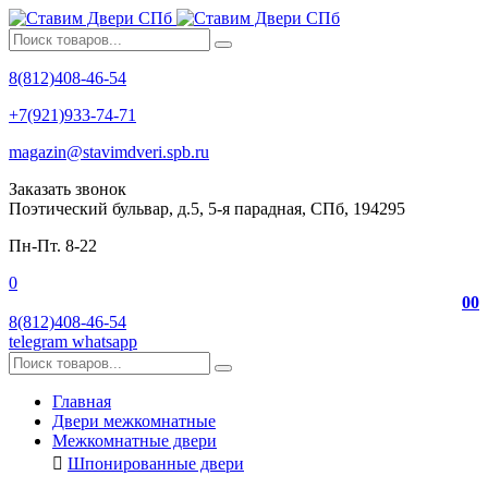
8(812)408-46-54
+7(921)933-74-71
magazin@stavimdveri.spb.ru
Заказать звонок
Поэтический бульвар, д.5, 5-я парадная, СПб, 194295
Пн-Пт. 8-22
0
0
0
8(812)408-46-54
telegram
whatsapp
Главная
Двери межкомнатные
Межкомнатные двери
Шпонированные двери