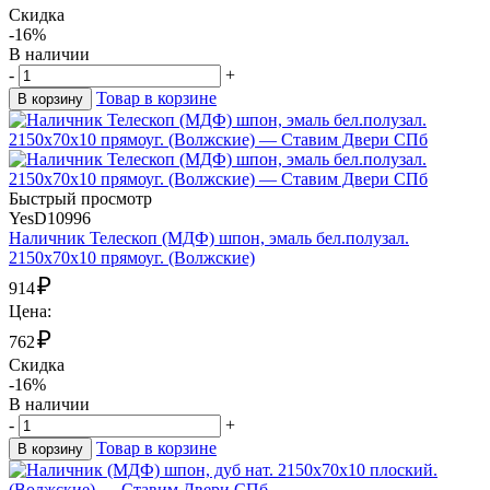
Скидка
-16%
В наличии
-
+
Товар в корзине
В корзину
Быстрый просмотр
YesD10996
Наличник Телескоп (МДФ) шпон, эмаль бел.полузал.
2150х70х10 прямоуг. (Волжские)
₽
914
Цена:
₽
762
Скидка
-16%
В наличии
-
+
Товар в корзине
В корзину