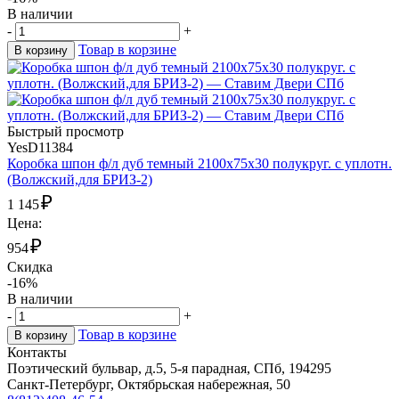
В наличии
-
+
Товар в корзине
В корзину
Быстрый просмотр
YesD11384
Коробка шпон ф/л дуб темный 2100х75х30 полукруг. с уплотн.
(Волжский,для БРИЗ-2)
₽
1 145
Цена:
₽
954
Скидка
-16%
В наличии
-
+
Товар в корзине
В корзину
Контакты
Поэтический бульвар, д.5, 5-я парадная, СПб, 194295
Санкт-Петербург, Октябрьская набережная, 50