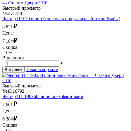
Быстрый просмотр
YesD17881
Честер ПО 70 шпон бел. эмаль полузалитая (стеклоРомбы)
₽
8 621
Цена:
₽
7 184
Скидка
-16%
В наличии
-
+
Товар в корзине
В корзину
Быстрый просмотр
YesD16792
Честер ПГ 190х60 шпон орех файн-лайн
₽
7 661
Цена:
₽
6 384
Скидка
-16%