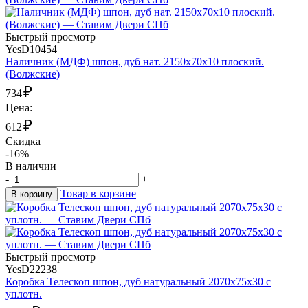
Быстрый просмотр
YesD10454
Наличник (МДФ) шпон, дуб нат. 2150х70х10 плоский.
(Волжские)
₽
734
Цена:
₽
612
Скидка
-16%
В наличии
-
+
Товар в корзине
В корзину
Быстрый просмотр
YesD22238
Коробка Телескоп шпон, дуб натуральный 2070х75х30 с
уплотн.