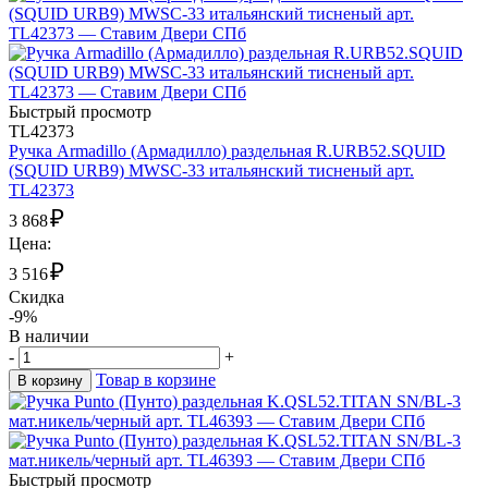
Быстрый просмотр
TL42373
Ручка Armadillo (Армадилло) раздельная R.URB52.SQUID
(SQUID URB9) MWSC-33 итальянский тисненый арт.
TL42373
₽
3 868
Цена:
₽
3 516
Скидка
-9%
В наличии
-
+
Товар в корзине
В корзину
Быстрый просмотр