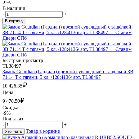
-9%
В наличии
-
+
В корзину
Быстрый просмотр
TL38497
Замок Guardian (Гардиан) врезной сувальдный с защёлкой ЗВ
71.14 Т с тягами, 5 кл. /128:4136/ арт. TL38497
₽
10 426,35
Цена:
₽
9 478,50
Скидка
-9%
Под заказ
-
+
Товар в корзине
Уточнить