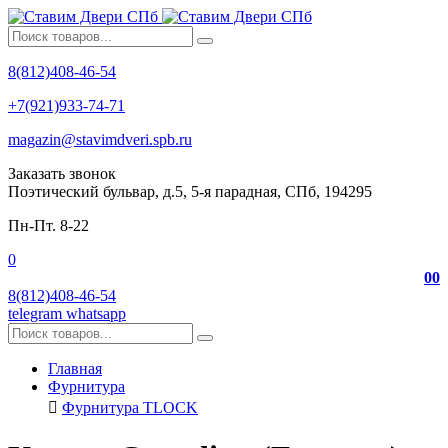
8(812)408-46-54
+7(921)933-74-71
magazin@stavimdveri.spb.ru
Заказать звонок
Поэтический бульвар, д.5, 5-я парадная, СПб, 194295
Пн-Пт. 8-22
0
0
0
8(812)408-46-54
telegram
whatsapp
Главная
Фурнитура
Фурнитура TLOCK