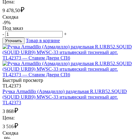
Цена:
₽
9 478,50
Скидка
-9%
Под заказ
-
+
Товар в корзине
Уточнить
Быстрый просмотр
TL42373
Ручка Armadillo (Армадилло) раздельная R.URB52.SQUID
(SQUID URB9) MWSC-33 итальянский тисненый арт.
TL42373
₽
3 868
Цена:
₽
3 516
Скидка
-9%