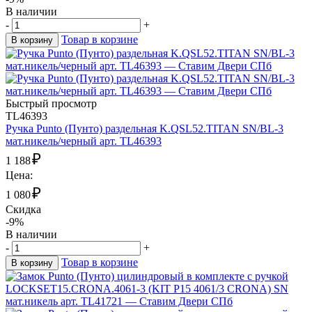
В наличии
-
+
Товар в корзине
В корзину
Быстрый просмотр
TL46393
Ручка Punto (Пунто) раздельная K.QSL52.TITAN SN/BL-3
мат.никель/черный арт. TL46393
₽
1 188
Цена:
₽
1 080
Скидка
-9%
В наличии
-
+
Товар в корзине
В корзину