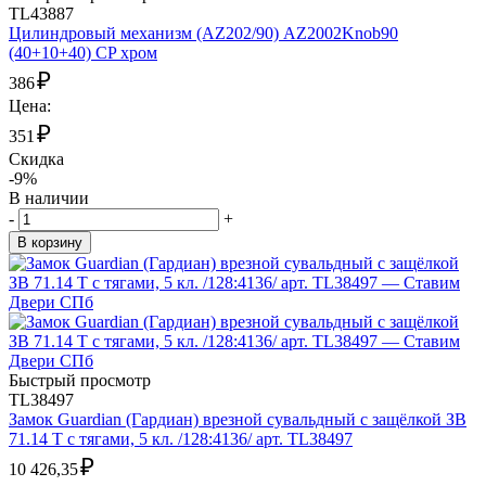
TL43887
Цилиндровый механизм (AZ202/90) AZ2002Knob90
(40+10+40) CP хром
₽
386
Цена:
₽
351
Скидка
-9%
В наличии
-
+
В корзину
Быстрый просмотр
TL38497
Замок Guardian (Гардиан) врезной сувальдный с защёлкой ЗВ
71.14 Т с тягами, 5 кл. /128:4136/ арт. TL38497
₽
10 426,35