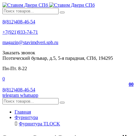
8(812)408-46-54
+7(921)933-74-71
magazin@stavimdveri.spb.ru
Заказать звонок
Поэтический бульвар, д.5, 5-я парадная, СПб, 194295
Пн-Пт. 8-22
0
0
0
8(812)408-46-54
telegram
whatsapp
Главная
Фурнитура
Фурнитура TLOCK