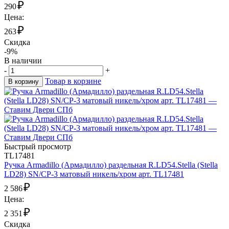
₽
290
Цена:
₽
263
Скидка
-9%
В наличии
-
+
Товар в корзине
В корзину
Быстрый просмотр
TL17481
Ручка Armadillo (Армадилло) раздельная R.LD54.Stella (Stella
LD28) SN/CP-3 матовый никель/хром арт. TL17481
₽
2 586
Цена:
₽
2 351
Скидка