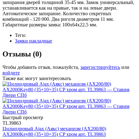
запирания дверей толщиной 35-45 мм. Замок универсальный,
устанавливается как на правые, так и на левые двери.
Автоматическое запирание. Количество секретных
комбинаций - 120 000. Два ригеля диаметром 11 мм.
Габаритные размеры замка: 100х64х22,5 мм.
Теги:
Замки накладные
Отзывы (0)
Чтобы добавить отзыв, пожалуйста,
зарегистрируйтесь
или
войдите
Также вас могут заинтересовать
Быстрый просмотр
TL39863
Цилиндровый Ajax (Аякс) механизм (AX200/80)
AX2000Key80 (35+10+35) CP хром арт. TL39863