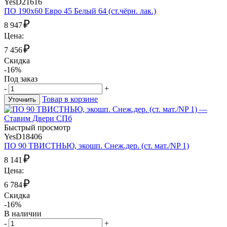
YesD21616
ПО 190х60 Евро 45 Белый 64 (ст.чёрн. лак.)
₽
8 947
Цена:
₽
7 456
Скидка
-16%
Под заказ
-
+
Товар в корзине
Уточнить
Быстрый просмотр
YesD18406
ПО 90 ТВИСТНЬЮ, экошп. Снеж.дер. (ст. мат./NP 1)
₽
8 141
Цена:
₽
6 784
Скидка
-16%
В наличии
-
+