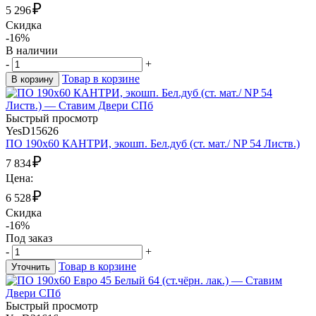
₽
5 296
Скидка
-16%
В наличии
-
+
Товар в корзине
В корзину
Быстрый просмотр
YesD15626
ПО 190х60 КАНТРИ, экошп. Бел.дуб (ст. мат./ NP 54 Листв.)
₽
7 834
Цена:
₽
6 528
Скидка
-16%
Под заказ
-
+
Товар в корзине
Уточнить
Быстрый просмотр