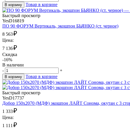
Товар в корзине
В корзину
Быстрый просмотр
YesD16819
ПО 90 ФОРУМ Вертикаль, экошпон БЬЯНКО (ст. черное)
₽
8 563
Цена:
₽
7 136
Скидка
-16%
В наличии
-
+
Товар в корзине
В корзину
Быстрый просмотр
YesD17737
Добор 150х2070 (МДФ) экошпон ЛАЙТ Сонома, окутан с 3 сто
₽
1 333
Цена:
₽
1 111