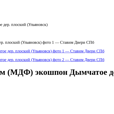
 дер. плоский (Ульяновск)
м (МДФ) экошпон Дымчатое де