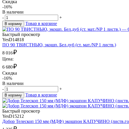
Скидка
-16%
В наличии
-
+
Товар в корзине
В корзину
Быстрый просмотр
YesD14818
ПО 90 ТВИСТНЬЮ, экошп. Бел.дуб (ст. мат./NP 1 листв.)
₽
8 016
Цена:
₽
6 680
Скидка
-16%
В наличии
-
+
Товар в корзине
В корзину
Быстрый просмотр
YesD15212
Добор Телескоп 150 мм (МДФ) экошпон КАПУЧИНО (листв.гор
₽