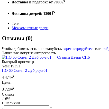
Р
Доставка в подарок:
от 7000
Р
Доставка дверей:
1500
Теги:
Межкомнатные двери
Отзывы (0)
Чтобы добавить отзыв, пожалуйста,
зарегистрируйтесь
или
вой
Также вас могут заинтересовать
Быстрый просмотр
YesD19351
ПО 60 Сонет-2 Дуб роуз 61
₽
4 474
Цена:
₽
3 728
Скидка
-16%
В наличии
-
+