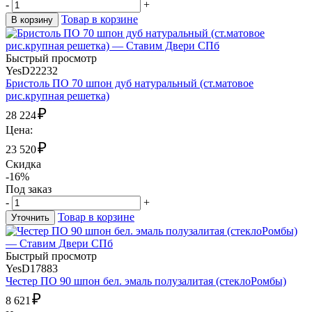
-
+
Товар в корзине
В корзину
Быстрый просмотр
YesD22232
Бристоль ПО 70 шпон дуб натуральный (ст.матовое
рис.крупная решетка)
₽
28 224
Цена:
₽
23 520
Скидка
-16%
Под заказ
-
+
Товар в корзине
Уточнить
Быстрый просмотр
YesD17883
Честер ПО 90 шпон бел. эмаль полузалитая (стеклоРомбы)
₽
8 621