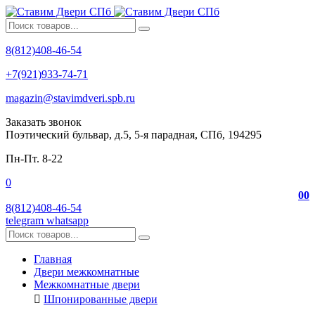
8(812)408-46-54
+7(921)933-74-71
magazin@stavimdveri.spb.ru
Заказать звонок
Поэтический бульвар, д.5, 5-я парадная, СПб, 194295
Пн-Пт. 8-22
0
0
0
8(812)408-46-54
telegram
whatsapp
Главная
Двери межкомнатные
Межкомнатные двери
Шпонированные двери