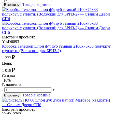
Товар в корзине
В корзину
Быстрый просмотр
YesD6093
Коробка Телескоп шпон ф/л дуб темный 2100х75х33 полукруг.
с уплотн. (Волжский,для БРИЗ-2)
₽
1 222
Цена:
₽
1 018
Скидка
-16%
В наличии
-
+
Товар в корзине
В корзину
Быстрый просмотр
YesD12703