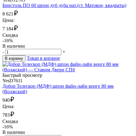
Бристоль ПО 60 шпон дуб дуба нат.(ст. Матовое, квадраты)
₽
8 621
Цена:
₽
7 184
Скидка
-16%
В наличии
-
+
Товар в корзине
В корзину
Быстрый просмотр
YesD7611
Добор Телескоп (МДФ) шпон файн-лайн венге 80 мм
(Волжский)
₽
940
Цена:
₽
783
Скидка
-16%
В наличии