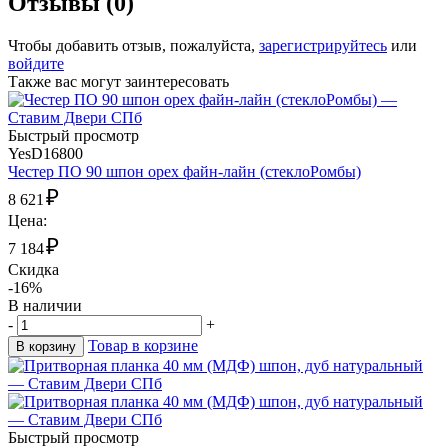
Отзывы (0)
Чтобы добавить отзыв, пожалуйста,
зарегистрируйтесь
или
войдите
Также вас могут заинтересовать
Быстрый просмотр
YesD16800
Честер ПО 90 шпон орех файн-лайн (стеклоРомбы)
₽
8 621
Цена:
₽
7 184
Скидка
-16%
В наличии
-
+
Товар в корзине
В корзину
Быстрый просмотр