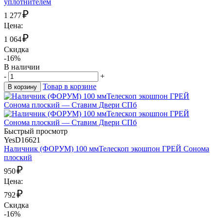
уплотнителем
₽
1 277
Цена:
₽
1 064
Скидка
-16%
В наличии
-
+
Товар в корзине
В корзину
Быстрый просмотр
YesD16621
Наличник (ФОРУМ) 100 ммТелескоп экошпон ГРЕЙ Сонома
плоский
₽
950
Цена:
₽
792
Скидка
-16%