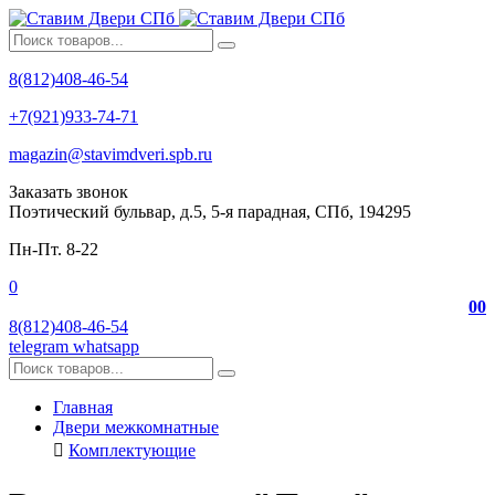
8(812)408-46-54
+7(921)933-74-71
magazin@stavimdveri.spb.ru
Заказать звонок
Поэтический бульвар, д.5, 5-я парадная, СПб, 194295
Пн-Пт. 8-22
0
0
0
8(812)408-46-54
telegram
whatsapp
Главная
Двери межкомнатные
Комплектующие