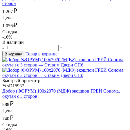
сторон
₽
1 267
Цена:
₽
1 056
Скидка
-16%
В наличии
-
+
Товар в корзине
В корзину
Быстрый просмотр
YesD15937
Добор (ФОРУМ) 100х2070 (МДФ) экошпон ГРЕЙ Сонома,
окутан с 3 сторон
₽
888
Цена:
₽
740
Скидка
-16%