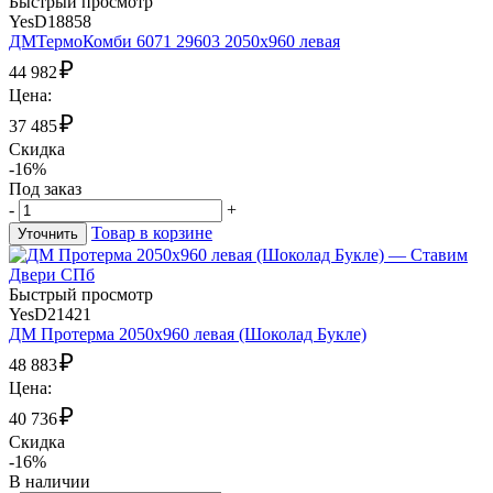
Быстрый просмотр
YesD18858
ДМТермоКомби 6071 29603 2050х960 левая
₽
44 982
Цена:
₽
37 485
Скидка
-16%
Под заказ
-
+
Товар в корзине
Уточнить
Быстрый просмотр
YesD21421
ДМ Протерма 2050х960 левая (Шоколад Букле)
₽
48 883
Цена:
₽
40 736
Скидка
-16%
В наличии