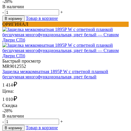
-28%
В наличии
-
+
Товар в корзине
В корзину
ОРИГИНАЛ
Быстрый просмотр
MR9012552
Защелка межкомнатная 1895P W с ответной планкой
бесшумная многофункциональная, цвет белый
₽
1 414
Цена:
₽
1 010
Скидка
-28%
В наличии
-
+
Товар в корзине
В корзину