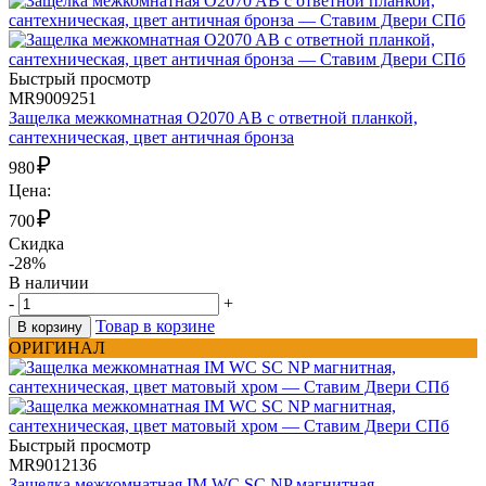
Быстрый просмотр
MR9009251
Защелка межкомнатная O2070 AB с ответной планкой,
сантехническая, цвет античная бронза
₽
980
Цена:
₽
700
Скидка
-28%
В наличии
-
+
Товар в корзине
В корзину
ОРИГИНАЛ
Быстрый просмотр
MR9012136
Защелка межкомнатная IM WC SC NP магнитная,