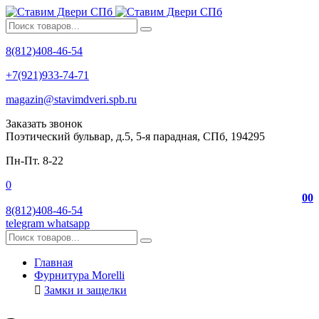
8(812)408-46-54
+7(921)933-74-71
magazin@stavimdveri.spb.ru
Заказать звонок
Поэтический бульвар, д.5, 5-я парадная, СПб, 194295
Пн-Пт. 8-22
0
0
0
8(812)408-46-54
telegram
whatsapp
Главная
Фурнитура Morelli
Замки и защелки