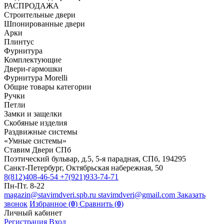
РАСПРОДАЖА
Строительные двери
Шпонированные двери
Арки
Плинтус
Фурнитура
Комплектующие
Двери-гармошки
Фурнитура Morelli
Общие товары категории
Ручки
Петли
Замки и защелки
Скобяные изделия
Раздвижные системы
«Умные системы»
Ставим Двери СПб
Поэтический бульвар, д.5, 5-я парадная, СПб, 194295
Санкт-Петербург, Октябрьская набережная, 50
8(812)408-46-54
+7(921)933-74-71
Пн-Пт. 8-22
magazin@stavimdveri.spb.ru
stavimdveri@gmail.com
Заказать
звонок
Избранное (
0
)
Сравнить (
0
)
Личный кабинет
Регистрация
Вход