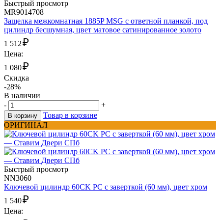
Быстрый просмотр
MR9014708
Защелка межкомнатная 1885P MSG с ответной планкой, под
цилиндр бесшумная, цвет матовое сатинированное золото
₽
1 512
Цена:
₽
1 080
Скидка
-28%
В наличии
-
+
Товар в корзине
В корзину
ОРИГИНАЛ
Быстрый просмотр
NN3060
Ключевой цилиндр 60CK PC с заверткой (60 мм), цвет хром
₽
1 540
Цена: