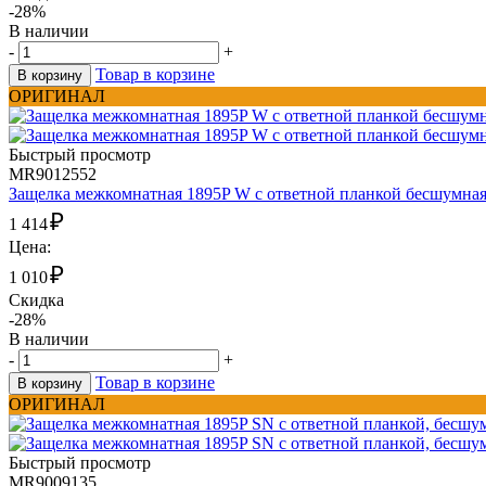
-28%
В наличии
-
+
Товар в корзине
В корзину
ОРИГИНАЛ
Быстрый просмотр
MR9012552
Защелка межкомнатная 1895P W с ответной планкой бесшумна
₽
1 414
Цена:
₽
1 010
Скидка
-28%
В наличии
-
+
Товар в корзине
В корзину
ОРИГИНАЛ
Быстрый просмотр
MR9009135