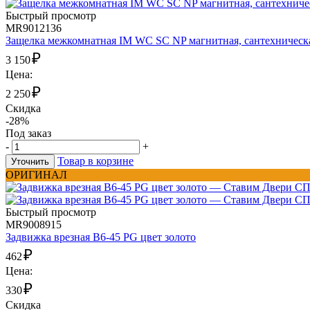
Быстрый просмотр
MR9012136
Защелка межкомнатная IM WC SC NP магнитная, сантехническа
₽
3 150
Цена:
₽
2 250
Скидка
-28%
Под заказ
-
+
Товар в корзине
Уточнить
ОРИГИНАЛ
Быстрый просмотр
MR9008915
Задвижка врезная B6-45 PG цвет золото
₽
462
Цена:
₽
330
Скидка