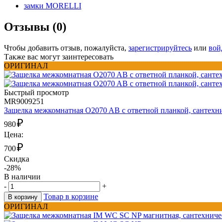
замки MORELLI
Отзывы (0)
Чтобы добавить отзыв, пожалуйста,
зарегистрируйтесь
или
вой
Также вас могут заинтересовать
ОРИГИНАЛ
Быстрый просмотр
MR9009251
Защелка межкомнатная O2070 AB с ответной планкой, сантехни
₽
980
Цена:
₽
700
Скидка
-28%
В наличии
-
+
Товар в корзине
В корзину
ОРИГИНАЛ