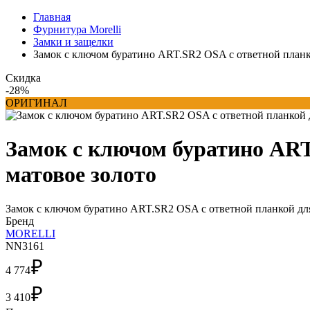
Главная
Фурнитура Morelli
Замки и защелки
Замок с ключом буратино ART.SR2 OSA с ответной планко
Скидка
-28%
ОРИГИНАЛ
Замок с ключом буратино ART
матовое золото
Замок с ключом буратино ART.SR2 OSA с ответной планкой дл
Бренд
MORELLI
NN3161
₽
4 774
₽
3 410