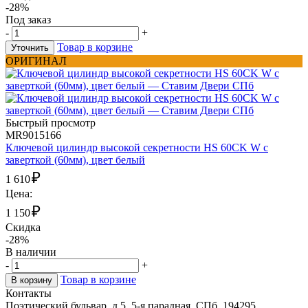
-28%
Под заказ
-
+
Товар в корзине
Уточнить
ОРИГИНАЛ
Быстрый просмотр
MR9015166
Ключевой цилиндр высокой секретности HS 60CK W с
заверткой (60мм), цвет белый
₽
1 610
Цена:
₽
1 150
Скидка
-28%
В наличии
-
+
Товар в корзине
В корзину
Контакты
Поэтический бульвар, д.5, 5-я парадная, СПб, 194295