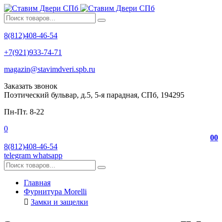
8(812)408-46-54
+7(921)933-74-71
magazin@stavimdveri.spb.ru
Заказать звонок
Поэтический бульвар, д.5, 5-я парадная, СПб, 194295
Пн-Пт. 8-22
0
0
0
8(812)408-46-54
telegram
whatsapp
Главная
Фурнитура Morelli
Замки и защелки