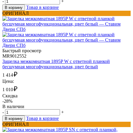
-
+
Товар в корзине
В корзину
ОРИГИНАЛ
Быстрый просмотр
MR9012552
Защелка межкомнатная 1895P W с ответной планкой
бесшумная многофункциональная, цвет белый
₽
1 414
Цена:
₽
1 010
Скидка
-28%
В наличии
-
+
Товар в корзине
В корзину
ОРИГИНАЛ