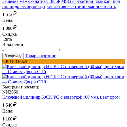
Защелка межкомнатная 1885P MSG с ответной планкой, под
цилиндр бесшумная, цвет матовое сатинированное золото
₽
1 512
Цена:
₽
1 080
Скидка
-28%
В наличии
-
+
Товар в корзине
В корзину
ОРИГИНАЛ
Быстрый просмотр
NN3060
Ключевой цилиндр 60CK PC с заверткой (60 мм), цвет хром
₽
1 540
Цена:
₽
1 100
Скидка