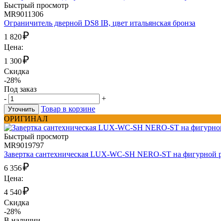
Быстрый просмотр
MR9011306
Ограничитель дверной DS8 IB, цвет итальянская бронза
₽
1 820
Цена:
₽
1 300
Скидка
-28%
Под заказ
-
+
Товар в корзине
Уточнить
ОРИГИНАЛ
Быстрый просмотр
MR9019797
Завертка сантехническая LUX-WC-SH NERO-ST на фигурной ро
₽
6 356
Цена:
₽
4 540
Скидка
-28%
В наличии