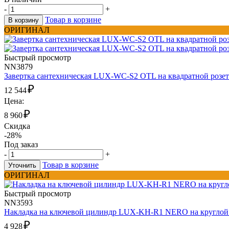
-
+
Товар в корзине
В корзину
ОРИГИНАЛ
Быстрый просмотр
NN3879
Завертка сантехническая LUX-WC-S2 OTL на квадратной розет
₽
12 544
Цена:
₽
8 960
Скидка
-28%
Под заказ
-
+
Товар в корзине
Уточнить
ОРИГИНАЛ
Быстрый просмотр
NN3593
Накладка на ключевой цилиндр LUX-KH-R1 NERO на круглой р
₽
4 928