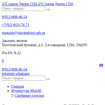
8(812)408-46-54
+7(921)933-74-71
magazin@stavimdveri.spb.ru
Заказать звонок
Поэтический бульвар, д.5, 5-я парадная, СПб, 194295
Пн-Пт. 8-22
0
0
0
8(812)408-46-54
telegram
whatsapp
Главная
Фурнитура Morelli
Скобяные изделия