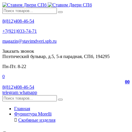
8(812)408-46-54
+7(921)933-74-71
magazin@stavimdveri.spb.ru
Заказать звонок
Поэтический бульвар, д.5, 5-я парадная, СПб, 194295
Пн-Пт. 8-22
0
0
0
8(812)408-46-54
telegram
whatsapp
Главная
Фурнитура Morelli
Скобяные изделия