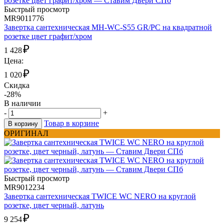
Быстрый просмотр
MR9011776
Завертка сантехническая MH-WC-S55 GR/PC на квадратной
розетке цвет графит/хром
₽
1 428
Цена:
₽
1 020
Скидка
-28%
В наличии
-
+
Товар в корзине
В корзину
ОРИГИНАЛ
Быстрый просмотр
MR9012234
Завертка сантехническая TWICE WC NERO на круглой
розетке, цвет черный, латунь
₽
9 254