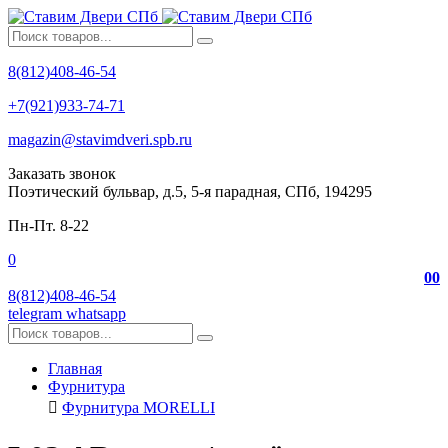
8(812)408-46-54
+7(921)933-74-71
magazin@stavimdveri.spb.ru
Заказать звонок
Поэтический бульвар, д.5, 5-я парадная, СПб, 194295
Пн-Пт. 8-22
0
0
0
8(812)408-46-54
telegram
whatsapp
Главная
Фурнитура
Фурнитура MORELLI