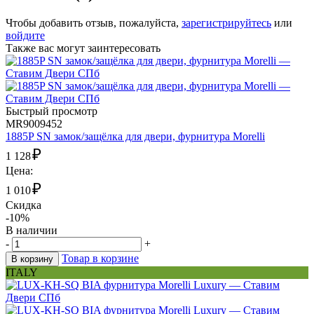
Чтобы добавить отзыв, пожалуйста,
зарегистрируйтесь
или
войдите
Также вас могут заинтересовать
Быстрый просмотр
MR9009452
1885P SN замок/защёлка для двери, фурнитура Morelli
₽
1 128
Цена:
₽
1 010
Скидка
-10%
В наличии
-
+
Товар в корзине
В корзину
ITALY