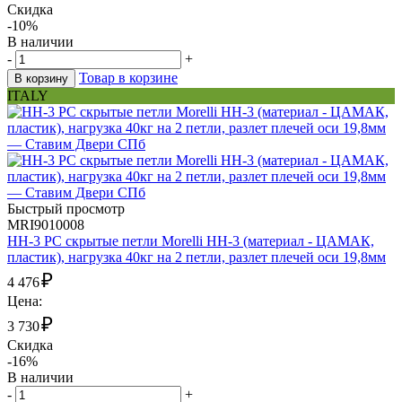
Скидка
-10%
В наличии
-
+
Товар в корзине
В корзину
ITALY
Быстрый просмотр
MRI9010008
HH-3 PC скрытые петли Morelli HH-3 (материал - ЦАМАК,
пластик), нагрузка 40кг на 2 петли, разлет плечей оси 19,8мм
₽
4 476
Цена:
₽
3 730
Скидка
-16%
В наличии
-
+