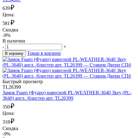
₽
639
Цена:
₽
581
Скидка
-9%
В наличии
-
+
Товар в корзине
В корзину
Быстрый просмотр
TL26399
Замок Fuaro (Фуаро) навесной PL-WEATHER-3640 3key (PL-
3640) англ. /блистер арт. TL26399
₽
350
Цена:
₽
318
Скидка
-9%