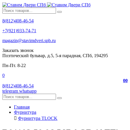
8(812)408-46-54
+7(921)933-74-71
magazin@stavimdveri.spb.ru
Заказать звонок
Поэтический бульвар, д.5, 5-я парадная, СПб, 194295
Пн-Пт. 8-22
0
0
0
8(812)408-46-54
telegram
whatsapp
Главная
Фурнитура
Фурнитура TLOCK