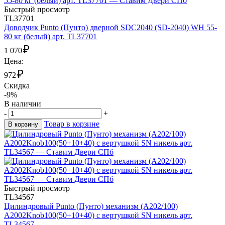
Быстрый просмотр
TL37701
Доводчик Punto (Пунто) дверной SDC2040 (SD-2040) WH 55-
80 кг (белый) арт. TL37701
₽
1 070
Цена:
₽
972
Скидка
-9%
В наличии
-
+
Товар в корзине
В корзину
Быстрый просмотр
TL34567
Цилиндровый Punto (Пунто) механизм (A202/100)
A2002Knob100(50+10+40) с вертушкой SN никель арт.
TL34567