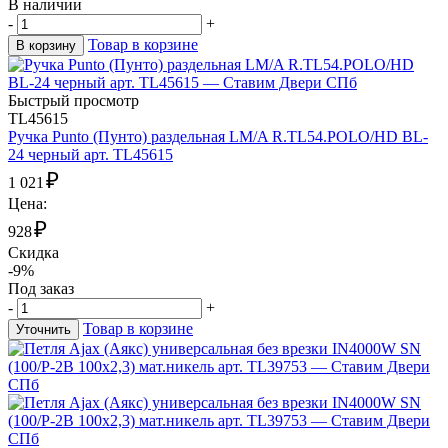
В наличии
-
+
Товар в корзине
В корзину
Быстрый просмотр
TL45615
Ручка Punto (Пунто) раздельная LM/A R.TL54.POLO/HD BL-
24 черный арт. TL45615
₽
1 021
Цена:
₽
928
Скидка
-9%
Под заказ
-
+
Товар в корзине
Уточнить