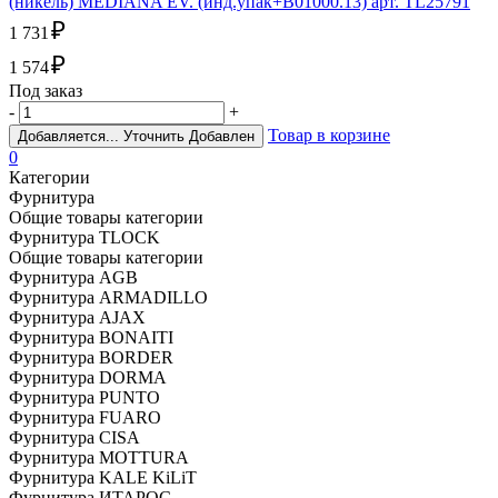
(никель) MEDIANA EV. (инд.упак+B01000.13) арт. TL25791
₽
1 731
₽
1 574
Под заказ
-
+
Товар в корзине
Добавляется...
Уточнить
Добавлен
0
Категории
Фурнитура
Общие товары категории
Фурнитура TLOCK
Общие товары категории
Фурнитура AGB
Фурнитура ARMADILLO
Фурнитура AJAX
Фурнитура BONAITI
Фурнитура BORDER
Фурнитура DORMA
Фурнитура PUNTO
Фурнитура FUARO
Фурнитура CISA
Фурнитура MOTTURA
Фурнитура KALE KiLiT
Фурнитура ИТАРОС