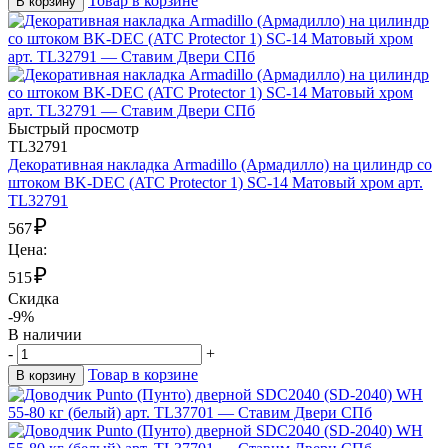
Товар в корзине
В корзину
Быстрый просмотр
TL32791
Декоративная накладка Armadillo (Армадилло) на цилиндр со
штоком BK-DEC (ATC Protector 1) SC-14 Матовый хром арт.
TL32791
₽
567
Цена:
₽
515
Скидка
-9%
В наличии
-
+
Товар в корзине
В корзину