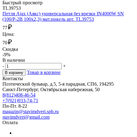
Быстрый просмотр
TL39753
Петля Ajax (Аякс) универсальная без врезки IN4000W SN
(100/P-2B 100x2,3) мат.никель арт. TL39753
₽
77
Цена:
₽
70
Скидка
-9%
В наличии
-
+
Товар в корзине
В корзину
Контакты
Поэтический бульвар, д.5, 5-я парадная, СПб, 194295
Санкт-Петербург, Октябрьская набережная, 50
8(812)408-46-54
+7(921)933-74-71
Пн-Пт. 8-22
magazin@stavimdveri.spb.ru
stavimdveri@gmail.com
Оплата