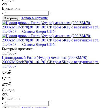
-9%
В наличии
-
+
Товар в корзине
В корзину
Быстрый просмотр
TL40357
Цилиндровый Fuaro (Фуаро) механизм (200 ZM/70)
2000ZMKnob70(30+10+30) CP хром 5Key с вертушкой арт.
TL40357
₽
525
Цена:
₽
477
Скидка
-9%
В наличии
-
+