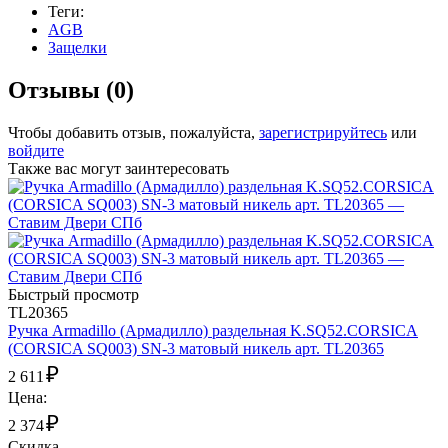
Теги:
AGB
Защелки
Отзывы (0)
Чтобы добавить отзыв, пожалуйста,
зарегистрируйтесь
или
войдите
Также вас могут заинтересовать
Быстрый просмотр
TL20365
Ручка Armadillo (Армадилло) раздельная K.SQ52.CORSICA
(CORSICA SQ003) SN-3 матовый никель арт. TL20365
₽
2 611
Цена:
₽
2 374
Скидка