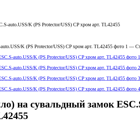
.S-auto.USS/K (PS Protector/USS) CP хром арт. TL42455
ло) на сувальдный замок ESC.
L42455