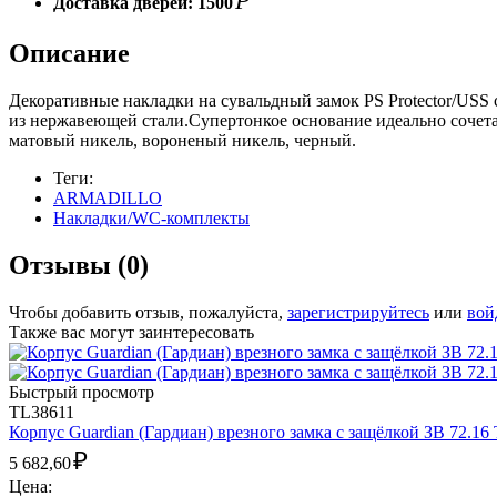
Р
Доставка дверей:
1500
Описание
Декоративные накладки на сувальдный замок PS Protector/USS
из нержавеющей стали.Супертонкое основание идеально сочетае
матовый никель, вороненый никель, черный.
Теги:
ARMADILLO
Накладки/WC-комплекты
Отзывы (0)
Чтобы добавить отзыв, пожалуйста,
зарегистрируйтесь
или
вой
Также вас могут заинтересовать
Быстрый просмотр
TL38611
Корпус Guardian (Гардиан) врезного замка с защёлкой ЗВ 72.16 Т
₽
5 682,60
Цена: