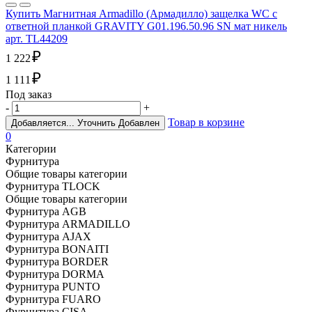
Купить Магнитная Armadillo (Армадилло) защелка WC с
ответной планкой GRAVITY G01.196.50.96 SN мат никель
арт. TL44209
₽
1 222
₽
1 111
Под заказ
-
+
Товар в корзине
Добавляется...
Уточнить
Добавлен
0
Категории
Фурнитура
Общие товары категории
Фурнитура TLOCK
Общие товары категории
Фурнитура AGB
Фурнитура ARMADILLO
Фурнитура AJAX
Фурнитура BONAITI
Фурнитура BORDER
Фурнитура DORMA
Фурнитура PUNTO
Фурнитура FUARO
Фурнитура CISA