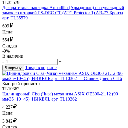
TL35579
Декоративная накладка Armadillo (Армадилло) на сувальдный
замок со шторкой PS-DEC CT (ATC Protector 1) AB-77 Бронза
арт. TL35579
₽
609
Цена:
₽
554
Скидка
-9%
В наличии
-
+
Товар в корзине
В корзину
Быстрый просмотр
TL10362
Цилиндровый Cisa (Чиза) механизм ASIX OE300-21.12 (90
мм/35+10+45), НИКЕЛЬ арт. TL10362
₽
4 227
Цена:
₽
3 842
Скидка