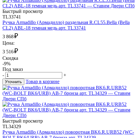
Быстрый просмотр
TL33741
Ручка Armadillo (Армадилло) раздельная R.CL55.Bella (Bella
CL2) ABL-18 темная медь арт. TL33741
₽
3 868
Цена:
₽
3 516
Скидка
-9%
Под заказ
-
+
Товар в корзине
Уточнить
Быстрый просмотр
TL34329
Ручка Armadillo (Армадилло) поворотная BK6.R.URB52 (WC-
BOLT BK6/URB) АВ-7 бронза арт. TL34329