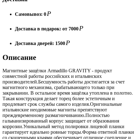
Р
Самовывоз:
0
Р
Доставка в подарок:
от 7000
Р
Доставка дверей:
1500
Описание
Магнитные защёлки Armadillo GRAVITY - продукт
совместной работы российских и итальянских
производителей.Бесшумность работы достигается за счет
магнитного механизма, срабатывающего только при
закрывании. В остальное время защёлка утоплена в полотно.
Такая конструкция делает торец более эстетичным и
продлевает срок службы самого изделия.Оригинальные
итальянские неодимовые магниты препятствуют
преждевременному размагничиванию.Полностью
гальванизированный корпус защищает от образования
коррозии.Уникальный метод полировки лицевой планки
гарантирует идеально ровные торцы.Форма ответной планки
со скошенными краями обеспечивает отличное сцепление и