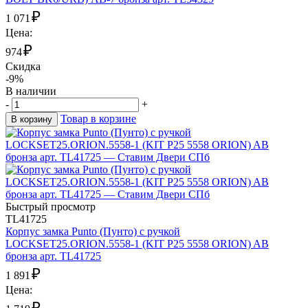
₽
1 071
Цена:
₽
974
Скидка
-9%
В наличии
-
+
Товар в корзине
В корзину
Быстрый просмотр
TL41725
Корпус замка Punto (Пунто) с ручкой
LOCKSET25.ORION.5558-1 (KIT P25 5558 ORION) AB
бронза арт. TL41725
₽
1 891
Цена:
₽