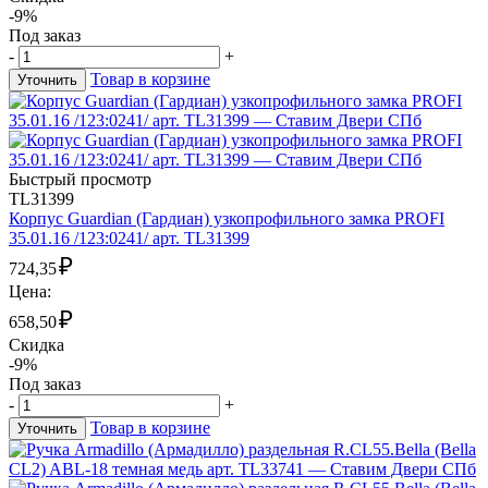
-9%
Под заказ
-
+
Товар в корзине
Уточнить
Быстрый просмотр
TL31399
Корпус Guardian (Гардиан) узкопрофильного замка PROFI
35.01.16 /123:0241/ арт. TL31399
₽
724,35
Цена:
₽
658,50
Скидка
-9%
Под заказ
-
+
Товар в корзине
Уточнить