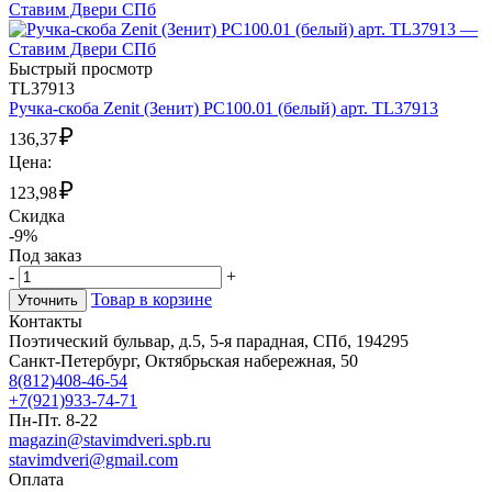
Быстрый просмотр
TL37913
Ручка-скоба Zenit (Зенит) РС100.01 (белый) арт. TL37913
₽
136,37
Цена:
₽
123,98
Скидка
-9%
Под заказ
-
+
Товар в корзине
Уточнить
Контакты
Поэтический бульвар, д.5, 5-я парадная, СПб, 194295
Санкт-Петербург, Октябрьская набережная, 50
8(812)408-46-54
+7(921)933-74-71
Пн-Пт. 8-22
magazin@stavimdveri.spb.ru
stavimdveri@gmail.com
Оплата