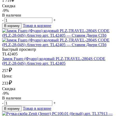
1 719
Скидка
-9%
В наличии
-
+
Товар в корзине
В корзину
Быстрый просмотр
TL42405
Замок Fuaro (Фуаро) кодовый PLZ-TRAVEL-2804S CODE
(PLZ-28-04S) /блистер арт. TL42405
₽
257
Цена:
₽
233
Скидка
-9%
В наличии
-
+
Товар в корзине
В корзину