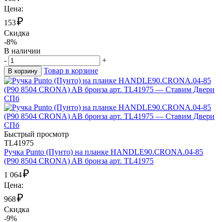
Цена:
₽
153
Скидка
-8%
В наличии
-
+
Товар в корзине
В корзину
Быстрый просмотр
TL41975
Ручка Punto (Пунто) на планке HANDLE90.CRONA.04-85
(P90 8504 CRONA) AB бронза арт. TL41975
₽
1 064
Цена:
₽
968
Скидка
-9%