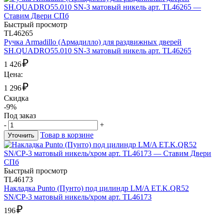
Быстрый просмотр
TL46265
Ручка Armadillo (Армадилло) для раздвижных дверей
SH.QUADRO55.010 SN-3 матовый никель арт. TL46265
₽
1 426
Цена:
₽
1 296
Скидка
-9%
Под заказ
-
+
Товар в корзине
Уточнить
Быстрый просмотр
TL46173
Накладка Punto (Пунто) под цилиндр LM/A ET.K.QR52
SN/CP-3 матовый никель/хром арт. TL46173
₽
196