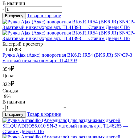
В наличии
-
+
Товар в корзине
В корзину
Быстрый просмотр
TL41393
Ручка Ajax (Аякс) поворотная BK6.R.JR54 (BK6 JR) SN/CP-3
матовый никель/хром арт. TL41393
₽
354
Цена:
₽
322
Скидка
-9%
В наличии
-
+
Товар в корзине
В корзину