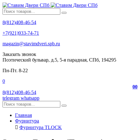
8(812)408-46-54
+7(921)933-74-71
magazin@stavimdveri.spb.ru
Заказать звонок
Поэтический бульвар, д.5, 5-я парадная, СПб, 194295
Пн-Пт. 8-22
0
0
0
8(812)408-46-54
telegram
whatsapp
Главная
Фурнитура
Фурнитура TLOCK