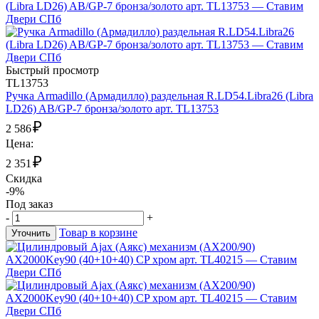
Быстрый просмотр
TL13753
Ручка Armadillo (Армадилло) раздельная R.LD54.Libra26 (Libra
LD26) AB/GP-7 бронза/золото арт. TL13753
₽
2 586
Цена:
₽
2 351
Скидка
-9%
Под заказ
-
+
Товар в корзине
Уточнить