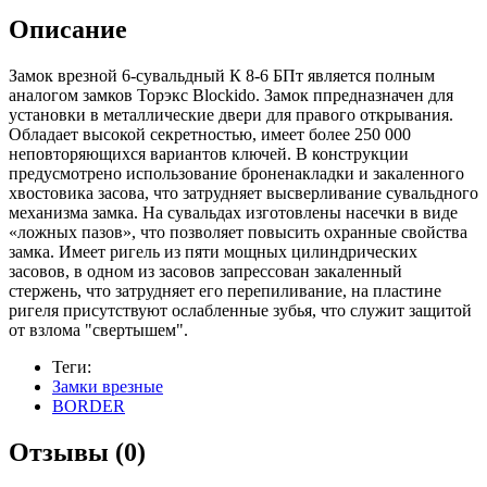
Описание
Замок врезной 6-сувальдный К 8-6 БПт является полным
аналогом замков Торэкс Blockido. Замок ппредназначен для
установки в металлические двери для правого открывания.
Обладает высокой секретностью, имеет более 250 000
неповторяющихся вариантов ключей. В конструкции
предусмотрено использование броненакладки и закаленного
хвостовика засова, что затрудняет высверливание сувальдного
механизма замка. На сувальдах изготовлены насечки в виде
«ложных пазов», что позволяет повысить охранные свойства
замка. Имеет ригель из пяти мощных цилиндрических
засовов, в одном из засовов запрессован закаленный
стержень, что затрудняет его перепиливание, на пластине
ригеля присутствуют ослабленные зубья, что служит защитой
от взлома "свертышем".
Теги:
Замки врезные
BORDER
Отзывы (0)