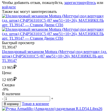
Чтобы добавить отзыв, пожалуйста,
зарегистрируйтесь
или
войдите
Также вас могут заинтересовать
Быстрый просмотр
TL39147
Цилиндровый механизм Mottura (Моттура) под вертушку (дл.
шток) CP4P563101C5 (87 мм/51+10+26), МАТ.НИКЕЛЬ арт.
TL39147
₽
13 965
Цена:
₽
12 695
Скидка
-9%
В наличии
-
+
Товар в корзине
В корзину