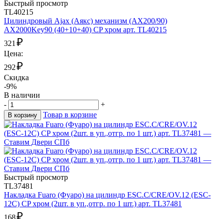
Быстрый просмотр
TL40215
Цилиндровый Ajax (Аякс) механизм (AX200/90)
AX2000Key90 (40+10+40) CP хром арт. TL40215
₽
321
Цена:
₽
292
Скидка
-9%
В наличии
-
+
Товар в корзине
В корзину
Быстрый просмотр
TL37481
Накладка Fuaro (Фуаро) на цилиндр ESC.C/CRE/OV.12 (ESC-
12C) CP хром (2шт. в уп.,отгр. по 1 шт.) арт. TL37481
₽
168