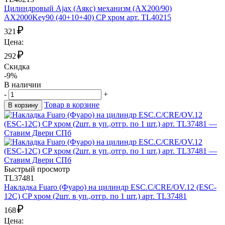
Цилиндровый Ajax (Аякс) механизм (AX200/90)
AX2000Key90 (40+10+40) CP хром арт. TL40215
₽
321
Цена:
₽
292
Скидка
-9%
В наличии
-
+
Товар в корзине
В корзину
Быстрый просмотр
TL37481
Накладка Fuaro (Фуаро) на цилиндр ESC.C/CRE/OV.12 (ESC-
12C) CP хром (2шт. в уп.,отгр. по 1 шт.) арт. TL37481
₽
168
Цена: