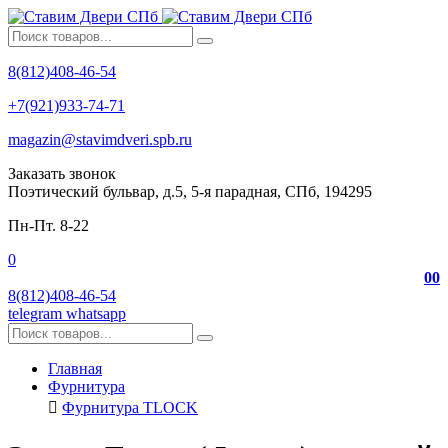
8(812)408-46-54
+7(921)933-74-71
magazin@stavimdveri.spb.ru
Заказать звонок
Поэтический бульвар, д.5, 5-я парадная, СПб, 194295
Пн-Пт. 8-22
0
0
0
8(812)408-46-54
telegram
whatsapp
Главная
Фурнитура
Фурнитура TLOCK