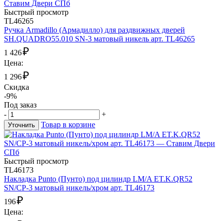
Быстрый просмотр
TL46265
Ручка Armadillo (Армадилло) для раздвижных дверей
SH.QUADRO55.010 SN-3 матовый никель арт. TL46265
₽
1 426
Цена:
₽
1 296
Скидка
-9%
Под заказ
-
+
Товар в корзине
Уточнить
Быстрый просмотр
TL46173
Накладка Punto (Пунто) под цилиндр LM/A ET.K.QR52
SN/CP-3 матовый никель/хром арт. TL46173
₽
196
Цена: