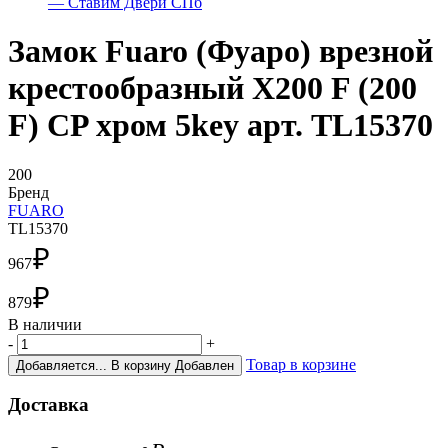
Замок Fuaro (Фуаро) врезной
крестообразный X200 F (200
F) CP хром 5key арт. TL15370
200
Бренд
FUARO
TL15370
₽
967
₽
879
В наличии
-
+
Товар в корзине
Добавляется...
В корзину
Добавлен
Доставка