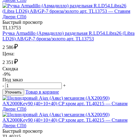
Быстрый просмотр
TL13753
Ручка Armadillo (Армадилло) раздельная R.LD54.Libra26 (Libra
LD26) AB/GP-7 бронза/золото арт. TL13753
₽
2 586
Цена:
₽
2 351
Скидка
-9%
Под заказ
-
+
Товар в корзине
Уточнить
Быстрый просмотр
TL40215