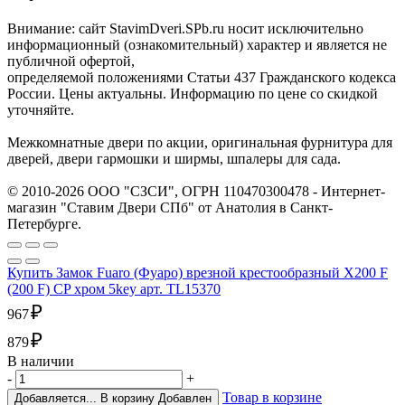
Внимание: сайт StavimDveri.SPb.ru носит исключительно
информационный (ознакомительный) характер и является не
публичной офертой,
определяемой положениями Статьи 437 Гражданского кодекса
России. Цены актуальны. Информацию по цене со скидкой
уточняйте.
Межкомнатные двери по акции, оригинальная фурнитура для
дверей, двери гармошки и ширмы, шпалеры для сада.
© 2010-2026 ООО "СЗСИ", ОГРН 110470300478 - Интернет-
магазин "Ставим Двери СПб" от Анатолия в Санкт-
Петербурге.
Купить Замок Fuaro (Фуаро) врезной крестообразный X200 F
(200 F) CP хром 5key арт. TL15370
₽
967
₽
879
В наличии
-
+
Товар в корзине
Добавляется...
В корзину
Добавлен