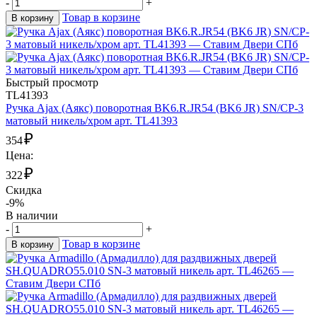
-
+
Товар в корзине
В корзину
Быстрый просмотр
TL41393
Ручка Ajax (Аякс) поворотная BK6.R.JR54 (BK6 JR) SN/CP-3
матовый никель/хром арт. TL41393
₽
354
Цена:
₽
322
Скидка
-9%
В наличии
-
+
Товар в корзине
В корзину