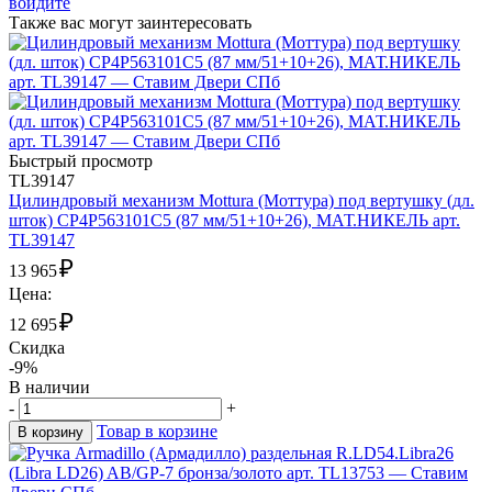
войдите
Также вас могут заинтересовать
Быстрый просмотр
TL39147
Цилиндровый механизм Mottura (Моттура) под вертушку (дл.
шток) CP4P563101C5 (87 мм/51+10+26), МАТ.НИКЕЛЬ арт.
TL39147
₽
13 965
Цена:
₽
12 695
Скидка
-9%
В наличии
-
+
Товар в корзине
В корзину