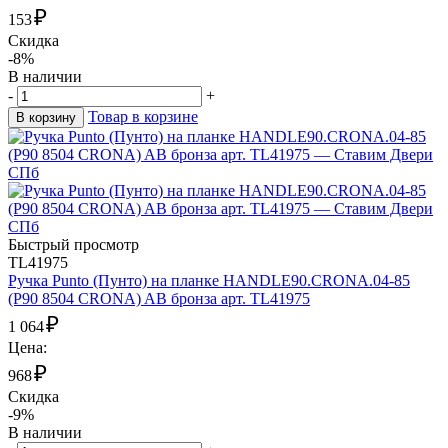
₽
153
Скидка
-8%
В наличии
-
+
Товар в корзине
В корзину
Быстрый просмотр
TL41975
Ручка Punto (Пунто) на планке HANDLE90.CRONA.04-85
(P90 8504 CRONA) AB бронза арт. TL41975
₽
1 064
Цена:
₽
968
Скидка
-9%
В наличии