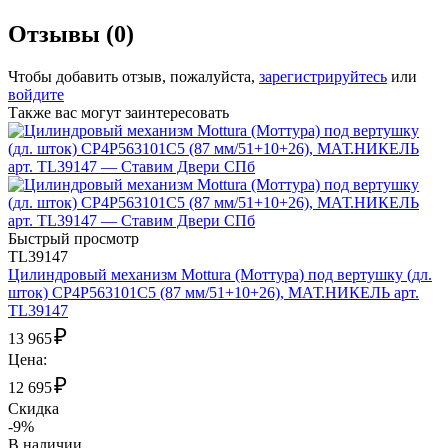
Отзывы (0)
Чтобы добавить отзыв, пожалуйста,
зарегистрируйтесь
или
войдите
Также вас могут заинтересовать
Быстрый просмотр
TL39147
Цилиндровый механизм Mottura (Моттура) под вертушку (дл.
шток) CP4P563101C5 (87 мм/51+10+26), МАТ.НИКЕЛЬ арт.
TL39147
₽
13 965
Цена:
₽
12 695
Скидка
-9%
В наличии