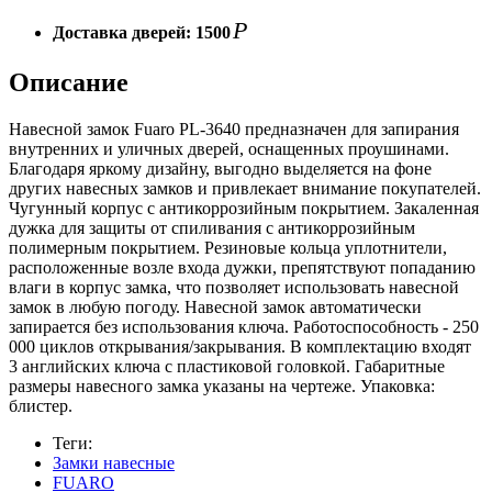
Р
Доставка дверей:
1500
Описание
Навесной замок Fuaro PL-3640 предназначен для запирания
внутренних и уличных дверей, оснащенных проушинами.
Благодаря яркому дизайну, выгодно выделяется на фоне
других навесных замков и привлекает внимание покупателей.
Чугунный корпус с антикоррозийным покрытием. Закаленная
дужка для защиты от спиливания с антикоррозийным
полимерным покрытием. Резиновые кольца уплотнители,
расположенные возле входа дужки, препятствуют попаданию
влаги в корпус замка, что позволяет использовать навесной
замок в любую погоду. Навесной замок автоматически
запирается без использования ключа. Работоспособность - 250
000 циклов открывания/закрывания. В комплектацию входят
3 английских ключа с пластиковой головкой. Габаритные
размеры навесного замка указаны на чертеже. Упаковка:
блистер.
Теги:
Замки навесные
FUARO