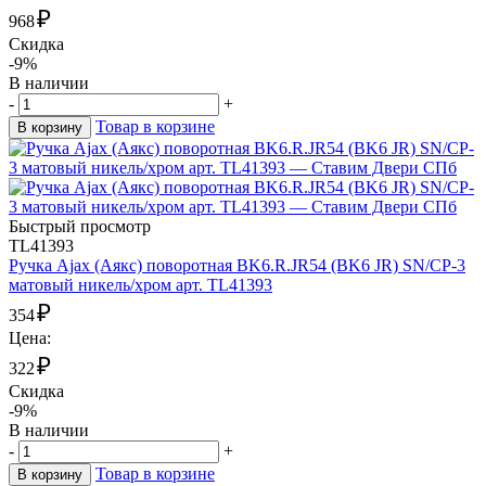
₽
968
Скидка
-9%
В наличии
-
+
Товар в корзине
В корзину
Быстрый просмотр
TL41393
Ручка Ajax (Аякс) поворотная BK6.R.JR54 (BK6 JR) SN/CP-3
матовый никель/хром арт. TL41393
₽
354
Цена:
₽
322
Скидка
-9%
В наличии
-
+
Товар в корзине
В корзину