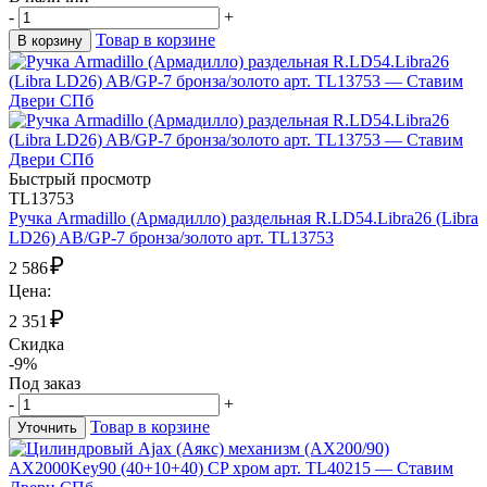
-
+
Товар в корзине
В корзину
Быстрый просмотр
TL13753
Ручка Armadillo (Армадилло) раздельная R.LD54.Libra26 (Libra
LD26) AB/GP-7 бронза/золото арт. TL13753
₽
2 586
Цена:
₽
2 351
Скидка
-9%
Под заказ
-
+
Товар в корзине
Уточнить