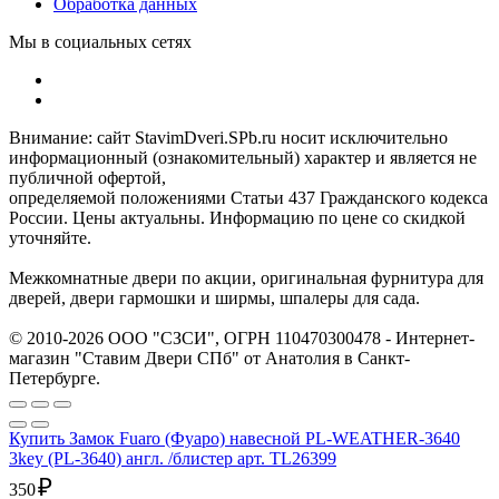
Обработка данных
Мы в социальных сетях
Внимание: сайт StavimDveri.SPb.ru носит исключительно
информационный (ознакомительный) характер и является не
публичной офертой,
определяемой положениями Статьи 437 Гражданского кодекса
России. Цены актуальны. Информацию по цене со скидкой
уточняйте.
Межкомнатные двери по акции, оригинальная фурнитура для
дверей, двери гармошки и ширмы, шпалеры для сада.
© 2010-2026 ООО "СЗСИ", ОГРН 110470300478 - Интернет-
магазин "Ставим Двери СПб" от Анатолия в Санкт-
Петербурге.
Купить Замок Fuaro (Фуаро) навесной PL-WEATHER-3640
3key (PL-3640) англ. /блистер арт. TL26399
₽
350