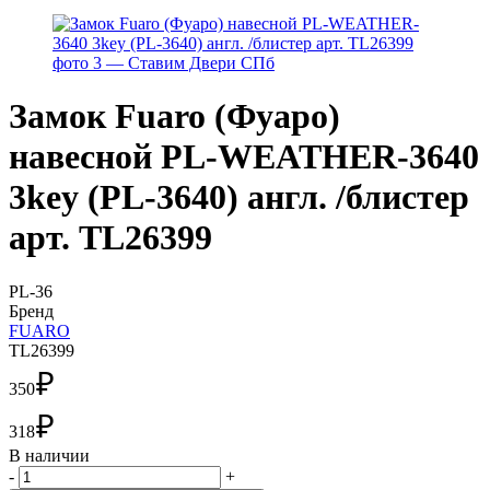
Замок Fuaro (Фуаро)
навесной PL-WEATHER-3640
3key (PL-3640) англ. /блистер
арт. TL26399
PL-36
Бренд
FUARO
TL26399
₽
350
₽
318
В наличии
-
+