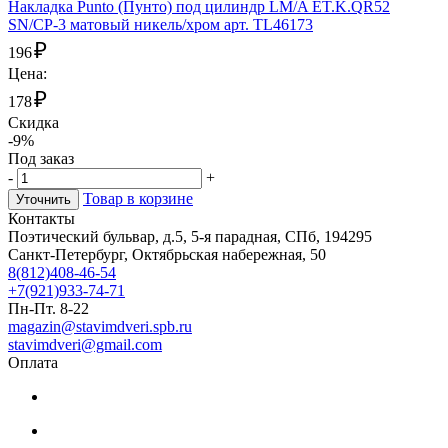
Накладка Punto (Пунто) под цилиндр LM/A ET.K.QR52
SN/CP-3 матовый никель/хром арт. TL46173
₽
196
Цена:
₽
178
Скидка
-9%
Под заказ
-
+
Товар в корзине
Уточнить
Контакты
Поэтический бульвар, д.5, 5-я парадная, СПб, 194295
Санкт-Петербург, Октябрьская набережная, 50
8(812)408-46-54
+7(921)933-74-71
Пн-Пт. 8-22
magazin@stavimdveri.spb.ru
stavimdveri@gmail.com
Оплата