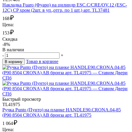
Накладка Fuaro (Фуаро) на цилиндр ESC.C/CRE/OV.12 (ESC-
12C) CP хром (2шт. в уп.,отгр. по 1 шт.) арт. TL37481
₽
168
Цена:
₽
153
Скидка
-8%
В наличии
-
+
Товар в корзине
В корзину
Быстрый просмотр
TL41975
Ручка Punto (Пунто) на планке HANDLE90.CRONA.04-85
(P90 8504 CRONA) AB бронза арт. TL41975
₽
1 064
Цена: