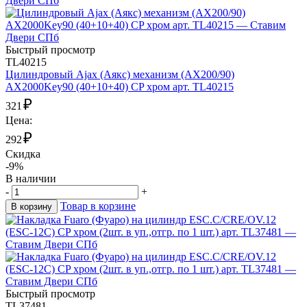
Быстрый просмотр
TL40215
Цилиндровый Ajax (Аякс) механизм (AX200/90)
AX2000Key90 (40+10+40) CP хром арт. TL40215
₽
321
Цена:
₽
292
Скидка
-9%
В наличии
-
+
Товар в корзине
В корзину
Быстрый просмотр
TL37481