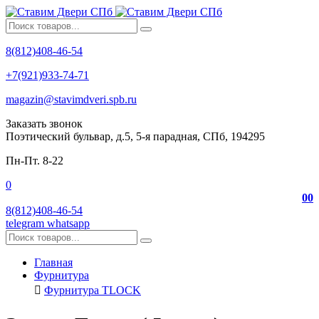
8(812)408-46-54
+7(921)933-74-71
magazin@stavimdveri.spb.ru
Заказать звонок
Поэтический бульвар, д.5, 5-я парадная, СПб, 194295
Пн-Пт. 8-22
0
0
0
8(812)408-46-54
telegram
whatsapp
Главная
Фурнитура
Фурнитура TLOCK