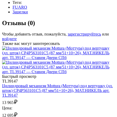
Теги:
FUARO
Защелки
Отзывы (0)
Чтобы добавить отзыв, пожалуйста,
зарегистрируйтесь
или
войдите
Также вас могут заинтересовать
Быстрый просмотр
TL39147
Цилиндровый механизм Mottura (Моттура) под вертушку (дл.
шток) CP4P563101C5 (87 мм/51+10+26), МАТ.НИКЕЛЬ арт.
TL39147
₽
13 965
Цена:
₽
12 695