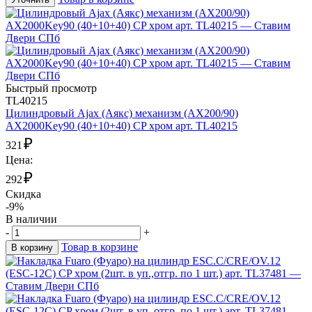
Быстрый просмотр
TL40215
Цилиндровый Ajax (Аякс) механизм (AX200/90)
AX2000Key90 (40+10+40) CP хром арт. TL40215
₽
321
Цена:
₽
292
Скидка
-9%
В наличии
-
+
Товар в корзине
В корзину