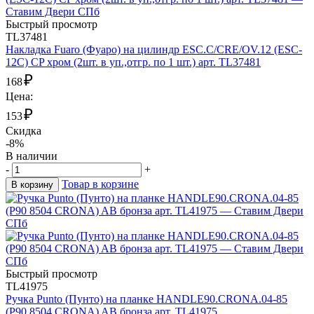
Быстрый просмотр
TL37481
Накладка Fuaro (Фуаро) на цилиндр ESC.C/CRE/OV.12 (ESC-
12C) CP хром (2шт. в уп.,отгр. по 1 шт.) арт. TL37481
₽
168
Цена:
₽
153
Скидка
-8%
В наличии
-
+
Товар в корзине
В корзину
Быстрый просмотр
TL41975
Ручка Punto (Пунто) на планке HANDLE90.CRONA.04-85
(P90 8504 CRONA) AB бронза арт. TL41975