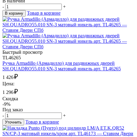
В наличии
-
+
Товар в корзине
В корзину
Быстрый просмотр
TL46265
Ручка Armadillo (Армадилло) для раздвижных дверей
SH.QUADRO55.010 SN-3 матовый никель арт. TL46265
₽
1 426
Цена:
₽
1 296
Скидка
-9%
Под заказ
-
+
Товар в корзине
Уточнить