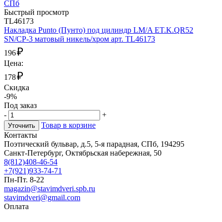
Быстрый просмотр
TL46173
Накладка Punto (Пунто) под цилиндр LM/A ET.K.QR52
SN/CP-3 матовый никель/хром арт. TL46173
₽
196
Цена:
₽
178
Скидка
-9%
Под заказ
-
+
Товар в корзине
Уточнить
Контакты
Поэтический бульвар, д.5, 5-я парадная, СПб, 194295
Санкт-Петербург, Октябрьская набережная, 50
8(812)408-46-54
+7(921)933-74-71
Пн-Пт. 8-22
magazin@stavimdveri.spb.ru
stavimdveri@gmail.com
Оплата