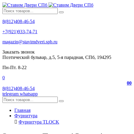
8(812)408-46-54
+7(921)933-74-71
magazin@stavimdveri.spb.ru
Заказать звонок
Поэтический бульвар, д.5, 5-я парадная, СПб, 194295
Пн-Пт. 8-22
0
0
0
8(812)408-46-54
telegram
whatsapp
Главная
Фурнитура
Фурнитура TLOCK