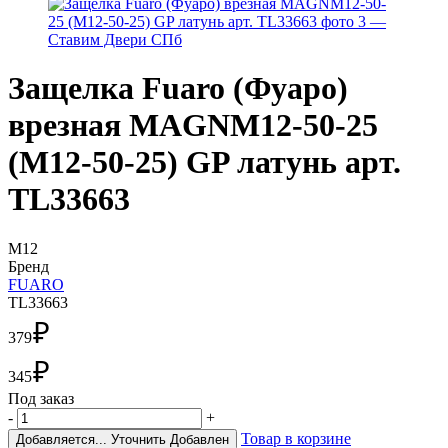
Защелка Fuaro (Фуаро)
врезная MAGNM12-50-25
(M12-50-25) GP латунь арт.
TL33663
M12
Бренд
FUARO
TL33663
₽
379
₽
345
Под заказ
-
+
Товар в корзине
Добавляется...
Уточнить
Добавлен