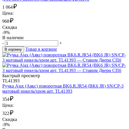
₽
1 064
Цена:
₽
968
Скидка
-9%
В наличии
-
+
Товар в корзине
В корзину
Быстрый просмотр
TL41393
Ручка Ajax (Аякс) поворотная BK6.R.JR54 (BK6 JR) SN/CP-3
матовый никель/хром арт. TL41393
₽
354
Цена:
₽
322
Скидка
-9%