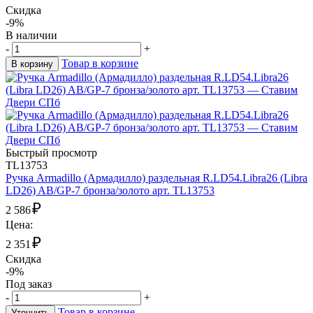
Скидка
-9%
В наличии
-
+
Товар в корзине
В корзину
Быстрый просмотр
TL13753
Ручка Armadillo (Армадилло) раздельная R.LD54.Libra26 (Libra
LD26) AB/GP-7 бронза/золото арт. TL13753
₽
2 586
Цена:
₽
2 351
Скидка
-9%
Под заказ
-
+
Товар в корзине
Уточнить