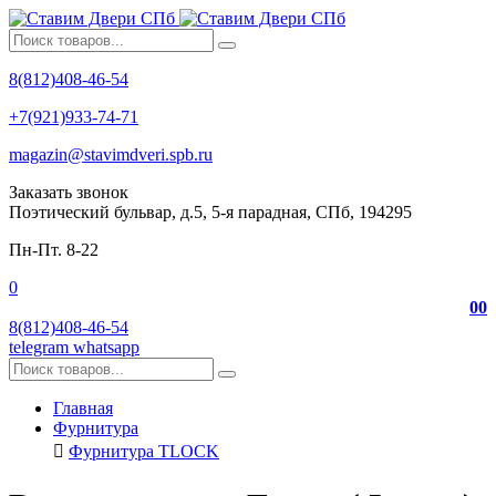
8(812)408-46-54
+7(921)933-74-71
magazin@stavimdveri.spb.ru
Заказать звонок
Поэтический бульвар, д.5, 5-я парадная, СПб, 194295
Пн-Пт. 8-22
0
0
0
8(812)408-46-54
telegram
whatsapp
Главная
Фурнитура
Фурнитура TLOCK