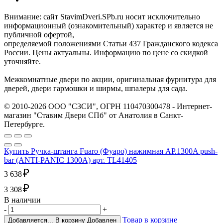
Внимание: сайт StavimDveri.SPb.ru носит исключительно
информационный (ознакомительный) характер и является не
публичной офертой,
определяемой положениями Статьи 437 Гражданского кодекса
России. Цены актуальны. Информацию по цене со скидкой
уточняйте.
Межкомнатные двери по акции, оригинальная фурнитура для
дверей, двери гармошки и ширмы, шпалеры для сада.
© 2010-2026 ООО "СЗСИ", ОГРН 110470300478 - Интернет-
магазин "Ставим Двери СПб" от Анатолия в Санкт-
Петербурге.
Купить Ручка-штанга Fuaro (Фуаро) нажимная AP.1300A push-
bar (ANTI-PANIC 1300А) арт. TL41405
₽
3 638
₽
3 308
В наличии
-
+
Товар в корзине
Добавляется...
В корзину
Добавлен