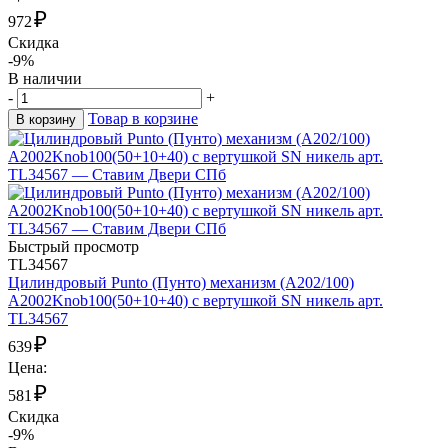
₽
972
Скидка
-9%
В наличии
-
+
Товар в корзине
В корзину
Быстрый просмотр
TL34567
Цилиндровый Punto (Пунто) механизм (A202/100)
A2002Knob100(50+10+40) с вертушкой SN никель арт.
TL34567
₽
639
Цена:
₽
581
Скидка
-9%