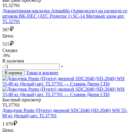
Быстрый просмотр
TL32791
Декоративная накладка Armadillo (Армадилло) на цилиндр со
штоком BK-DEC (ATC Protector 1) SC-14 Матовый хром арт.
TL32791
₽
567
Цена:
₽
515
Скидка
-9%
В наличии
-
+
Товар в корзине
В корзину
Быстрый просмотр
TL37701
Доводчик Punto (Пунто) дверной SDC2040 (SD-2040) WH 55-
80 кг (белый) арт. TL37701
₽
1 070
Цена: