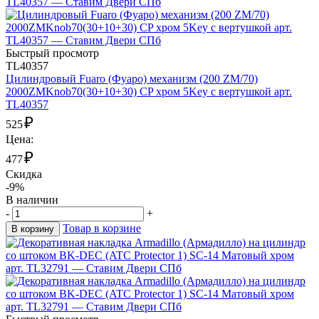
Быстрый просмотр
TL40357
Цилиндровый Fuaro (Фуаро) механизм (200 ZM/70)
2000ZMKnob70(30+10+30) CP хром 5Key с вертушкой арт.
TL40357
₽
525
Цена:
₽
477
Скидка
-9%
В наличии
-
+
Товар в корзине
В корзину