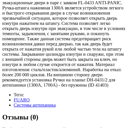
эвакуационные двери в паре с замком FL-0433 ANTI-PANIC.
Ручка-штанга нажимная 1300А является устройством легкого
и быстрого открывания двери в случае возникновения
чрезвычайной ситуации, которое позволяет открыть дверь
изнутри нажатием на штангу. Система позволяет легко
открыть дверь изнутри при эвакуации, в том числе в условиях
темноты, задымления, с занятыми руками, и покинуть
помещение. Также данная система предотвращает риск
возникновения давки перед дверью, так как дверь будет
открыта от нажатия рукой или любой частью тела на штангу
системы. Закрывание цилиндра изнутри и снаружи, при этом
с внешней стороны дверь может быть закрыта на ключ, но
изнутри в любом случае откроется от нажатия. Материал
изготовления: сталь/пластик/алюминий. Наработка на отказ:
более 200 000 циклов. На внешнюю сторону двери
рекомендуется установка Ручки на планке DH-0431/2 для
антипаники (1300А, 1700A) - без пружины (ID 41403)
Теги:
FUARO
Системы антипаника
Отзывы (0)