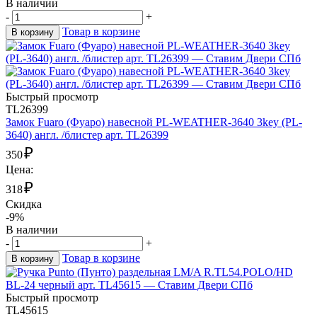
В наличии
-
+
Товар в корзине
В корзину
Быстрый просмотр
TL26399
Замок Fuaro (Фуаро) навесной PL-WEATHER-3640 3key (PL-
3640) англ. /блистер арт. TL26399
₽
350
Цена:
₽
318
Скидка
-9%
В наличии
-
+
Товар в корзине
В корзину
Быстрый просмотр
TL45615