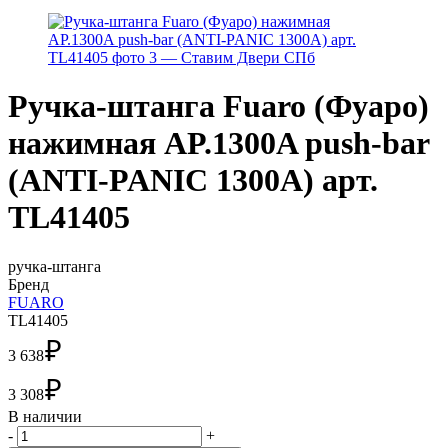
Ручка-штанга Fuaro (Фуаро)
нажимная AP.1300A push-bar
(ANTI-PANIC 1300А) арт.
TL41405
ручка-штанга
Бренд
FUARO
TL41405
₽
3 638
₽
3 308
В наличии
-
+