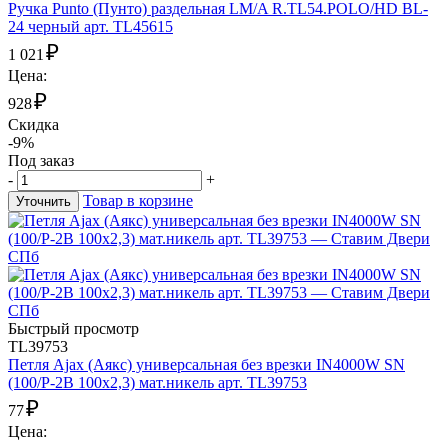
Ручка Punto (Пунто) раздельная LM/A R.TL54.POLO/HD BL-
24 черный арт. TL45615
₽
1 021
Цена:
₽
928
Скидка
-9%
Под заказ
-
+
Товар в корзине
Уточнить
Быстрый просмотр
TL39753
Петля Ajax (Аякс) универсальная без врезки IN4000W SN
(100/P-2B 100x2,3) мат.никель арт. TL39753
₽
77
Цена: