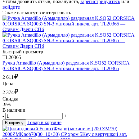
Чтобы добавить отзыв, пожалуйста,
зарегистрируйтесь
или
войдите
Также вас могут заинтересовать
Быстрый просмотр
TL20365
Ручка Armadillo (Армадилло) раздельная K.SQ52.CORSICA
(CORSICA SQ003) SN-3 матовый никель арт. TL20365
₽
2 611
Цена:
₽
2 374
Скидка
-9%
В наличии
-
+
Товар в корзине
В корзину