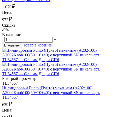
₽
1 070
Цена:
₽
972
Скидка
-9%
В наличии
-
+
Товар в корзине
В корзину
Быстрый просмотр
TL34567
Цилиндровый Punto (Пунто) механизм (A202/100)
A2002Knob100(50+10+40) с вертушкой SN никель арт.
TL34567
₽
639
Цена:
₽