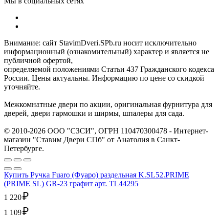
Мы в социальных сетях
Внимание: сайт StavimDveri.SPb.ru носит исключительно
информационный (ознакомительный) характер и является не
публичной офертой,
определяемой положениями Статьи 437 Гражданского кодекса
России. Цены актуальны. Информацию по цене со скидкой
уточняйте.
Межкомнатные двери по акции, оригинальная фурнитура для
дверей, двери гармошки и ширмы, шпалеры для сада.
© 2010-2026 ООО "СЗСИ", ОГРН 110470300478 - Интернет-
магазин "Ставим Двери СПб" от Анатолия в Санкт-
Петербурге.
Купить Ручка Fuaro (Фуаро) раздельная K.SL52.PRIME
(PRIME SL) GR-23 графит арт. TL44295
₽
1 220
₽
1 109