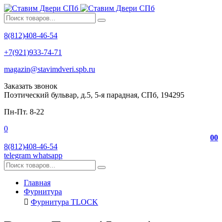
8(812)408-46-54
+7(921)933-74-71
magazin@stavimdveri.spb.ru
Заказать звонок
Поэтический бульвар, д.5, 5-я парадная, СПб, 194295
Пн-Пт. 8-22
0
0
0
8(812)408-46-54
telegram
whatsapp
Главная
Фурнитура
Фурнитура TLOCK