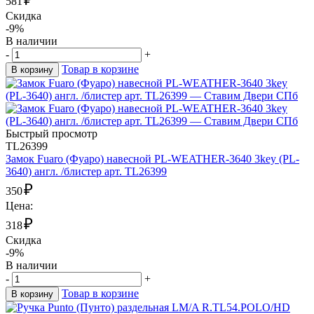
581
Скидка
-9%
В наличии
-
+
Товар в корзине
В корзину
Быстрый просмотр
TL26399
Замок Fuaro (Фуаро) навесной PL-WEATHER-3640 3key (PL-
3640) англ. /блистер арт. TL26399
₽
350
Цена:
₽
318
Скидка
-9%
В наличии
-
+
Товар в корзине
В корзину