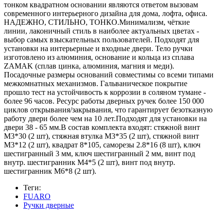
тонком квадратном основании являются ответом вызовам
современного интерьерного дизайна для дома, лофта, офиса.
НАДЕЖНО, СТИЛЬНО, ТОНКО.Минимализм, чёткие
линии, лаконичный стиль в наиболее актуальных цветах -
выбор самых взыскательных пользователей. Подходят для
установки на интерьерные и входные двери. Тело ручки
изготовлено из алюминия, основание и кольца из сплава
ZAMAK (сплав цинка, алюминия, магния и меди).
Посадочные размеры оснований совместимы со всеми типами
межкомнатных механизмов. Гальваническое покрытие
прошло тест на устойчивость к коррозии в соляном тумане -
более 96 часов. Ресурс работы дверных ручек более 150 000
циклов открывания/закрывания, что гарантирует безотказную
работу двери более чем на 10 лет.Подходят для установки на
двери 38 - 65 мм.В состав комплекта входят: стяжной винт
М3*30 (2 шт), стяжная втулка М3*35 (2 шт), стяжной винт
М3*12 (2 шт), квадрат 8*105, саморезы 2.8*16 (8 шт), ключ
шестигранный 3 мм, ключ шестигранный 2 мм, винт под
внутр. шестигранник М4*5 (2 шт), винт под внутр.
шестигранник М6*8 (2 шт).
Теги:
FUARO
Ручки дверные