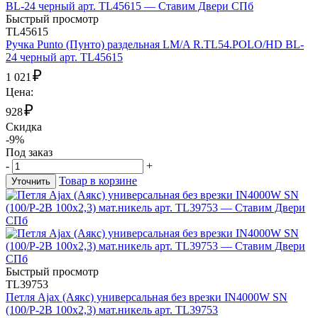
Быстрый просмотр
TL45615
Ручка Punto (Пунто) раздельная LM/A R.TL54.POLO/HD BL-
24 черный арт. TL45615
₽
1 021
Цена:
₽
928
Скидка
-9%
Под заказ
-
+
Товар в корзине
Уточнить
Быстрый просмотр
TL39753
Петля Ajax (Аякс) универсальная без врезки IN4000W SN
(100/P-2B 100x2,3) мат.никель арт. TL39753