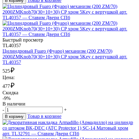
Товар в корзине
В корзину
Быстрый просмотр
TL40357
Цилиндровый Fuaro (Фуаро) механизм (200 ZM/70)
2000ZMKnob70(30+10+30) CP хром 5Key с вертушкой арт.
TL40357
₽
525
Цена:
₽
477
Скидка
-9%
В наличии
-
+
Товар в корзине
В корзину