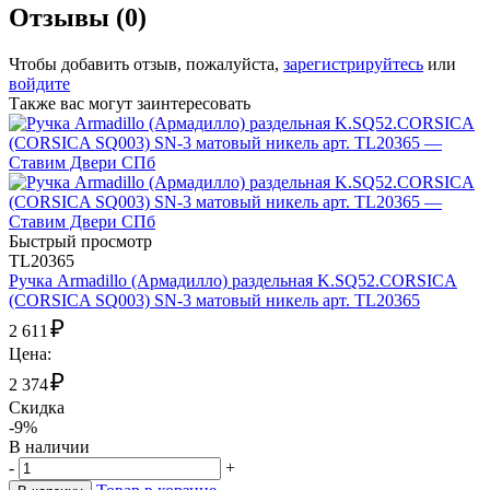
Отзывы (0)
Чтобы добавить отзыв, пожалуйста,
зарегистрируйтесь
или
войдите
Также вас могут заинтересовать
Быстрый просмотр
TL20365
Ручка Armadillo (Армадилло) раздельная K.SQ52.CORSICA
(CORSICA SQ003) SN-3 матовый никель арт. TL20365
₽
2 611
Цена:
₽
2 374
Скидка
-9%
В наличии
-
+