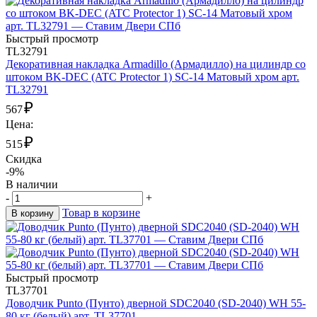
Быстрый просмотр
TL32791
Декоративная накладка Armadillo (Армадилло) на цилиндр со
штоком BK-DEC (ATC Protector 1) SC-14 Матовый хром арт.
TL32791
₽
567
Цена:
₽
515
Скидка
-9%
В наличии
-
+
Товар в корзине
В корзину
Быстрый просмотр
TL37701
Доводчик Punto (Пунто) дверной SDC2040 (SD-2040) WH 55-
80 кг (белый) арт. TL37701