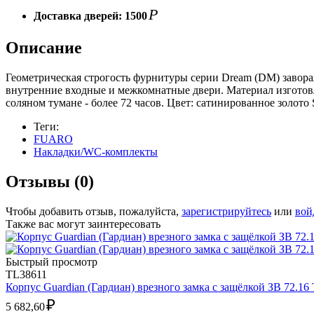
Р
Доставка дверей:
1500
Описание
Геометрическая строгость фурнитуры серии Dream (DM) завор
внутренние входные и межкомнатные двери. Материал изготовл
соляном тумане - более 72 часов. Цвет: сатинированное золот
Теги:
FUARO
Накладки/WC-комплекты
Отзывы (0)
Чтобы добавить отзыв, пожалуйста,
зарегистрируйтесь
или
вой
Также вас могут заинтересовать
Быстрый просмотр
TL38611
Корпус Guardian (Гардиан) врезного замка с защёлкой ЗВ 72.16 Т
₽
5 682,60