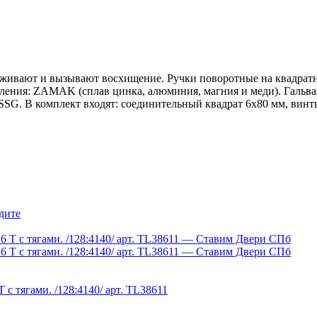
аживают и вызывают восхищение. Ручки поворотные на квадрат
ения: ZAMAK (сплав цинка, алюминия, магния и меди). Гальван
о SSG. В комплект входят: соединительный квадрат 6x80 мм, вин
дите
 с тягами. /128:4140/ арт. TL38611