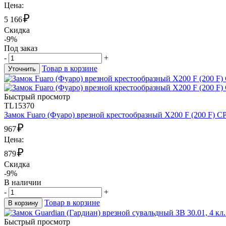
Цена:
₽
5 166
Скидка
-9%
Под заказ
-
+
Товар в корзине
Уточнить
Быстрый просмотр
TL15370
Замок Fuaro (Фуаро) врезной крестообразный X200 F (200 F) CP
₽
967
Цена:
₽
879
Скидка
-9%
В наличии
-
+
Товар в корзине
В корзину
Быстрый просмотр