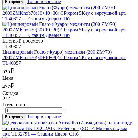
Товар в корзине
В корзину
Быстрый просмотр
TL40357
Цилиндровый Fuaro (Фуаро) механизм (200 ZM/70)
2000ZMKnob70(30+10+30) CP хром 5Key с вертушкой арт.
TL40357
₽
525
Цена:
₽
477
Скидка
-9%
В наличии
-
+
Товар в корзине
В корзину