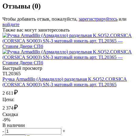
Отзывы (0)
Чтобы добавить отзыв, пожалуйста,
зарегистрируйтесь
или
войдите
Также вас могут заинтересовать
Быстрый просмотр
TL20365
Ручка Armadillo (Армадилло) раздельная K.SQ52.CORSICA
(CORSICA SQ003) SN-3 матовый никель арт. TL20365
₽
2 611
Цена:
₽
2 374
Скидка
-9%
В наличии
-
+