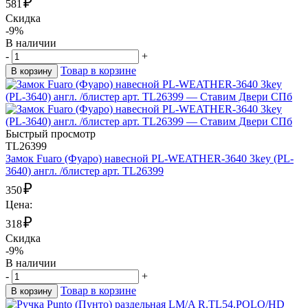
₽
581
Скидка
-9%
В наличии
-
+
Товар в корзине
В корзину
Быстрый просмотр
TL26399
Замок Fuaro (Фуаро) навесной PL-WEATHER-3640 3key (PL-
3640) англ. /блистер арт. TL26399
₽
350
Цена:
₽
318
Скидка
-9%
В наличии
-
+
Товар в корзине
В корзину