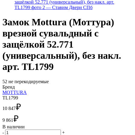
Замок Mottura (Моттура)
врезной сувальдный с
защёлкой 52.771
(универсальный), без накл.
арт. TL1799
52 не перекодируемые
Бренд
MOTTURA
TL1799
₽
10 847
₽
9 861
В наличии
-
+