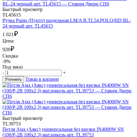
Быстрый просмотр
TL45615
Ручка Punto (Пунто) раздельная LM/A R.TL54.POLO/HD BL-
24 черный арт. TL45615
₽
1 021
Цена:
₽
928
Скидка
-9%
Под заказ
-
+
Товар в корзине
Уточнить
Быстрый просмотр
TL39753
Петля Ajax (Аякс) универсальная без врезки IN4000W SN
(100/P-2B 100x2,3) мат.никель арт. TL39753