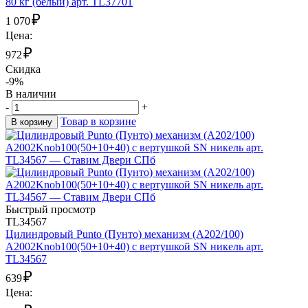
80 кг (белый) арт. TL37701
₽
1 070
Цена:
₽
972
Скидка
-9%
В наличии
-
+
Товар в корзине
В корзину
Быстрый просмотр
TL34567
Цилиндровый Punto (Пунто) механизм (A202/100)
A2002Knob100(50+10+40) с вертушкой SN никель арт.
TL34567
₽
639
Цена: