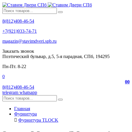
8(812)408-46-54
+7(921)933-74-71
magazin@stavimdveri.spb.ru
Заказать звонок
Поэтический бульвар, д.5, 5-я парадная, СПб, 194295
Пн-Пт. 8-22
0
0
0
8(812)408-46-54
telegram
whatsapp
Главная
Фурнитура
Фурнитура TLOCK