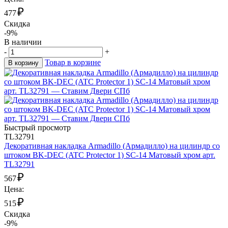
₽
477
Скидка
-9%
В наличии
-
+
Товар в корзине
В корзину
Быстрый просмотр
TL32791
Декоративная накладка Armadillo (Армадилло) на цилиндр со
штоком BK-DEC (ATC Protector 1) SC-14 Матовый хром арт.
TL32791
₽
567
Цена:
₽
515
Скидка
-9%