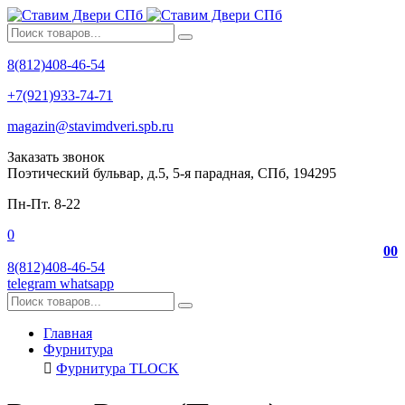
8(812)408-46-54
+7(921)933-74-71
magazin@stavimdveri.spb.ru
Заказать звонок
Поэтический бульвар, д.5, 5-я парадная, СПб, 194295
Пн-Пт. 8-22
0
0
0
8(812)408-46-54
telegram
whatsapp
Главная
Фурнитура
Фурнитура TLOCK