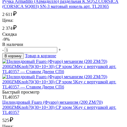
Ручка Armadillo (Армадилло) раздельная K.SQ52.CORSICA
(CORSICA SQ003) SN-3 матовый никель арт. TL20365
₽
2 611
Цена:
₽
2 374
Скидка
-9%
В наличии
-
+
Товар в корзине
В корзину
Быстрый просмотр
TL40357
Цилиндровый Fuaro (Фуаро) механизм (200 ZM/70)
2000ZMKnob70(30+10+30) CP хром 5Key с вертушкой арт.
TL40357
₽
525
Цена: