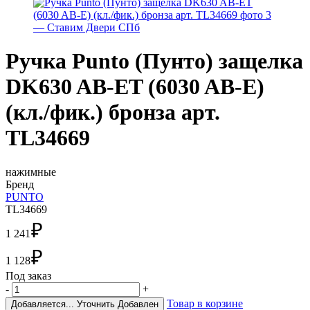
Ручка Punto (Пунто) защелка
DK630 AB-ET (6030 AB-E)
(кл./фик.) бронза арт.
TL34669
нажимные
Бренд
PUNTO
TL34669
₽
1 241
₽
1 128
Под заказ
-
+
Товар в корзине
Добавляется...
Уточнить
Добавлен