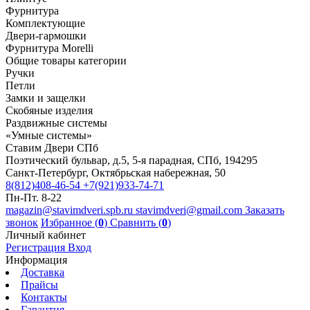
Фурнитура
Комплектующие
Двери-гармошки
Фурнитура Morelli
Общие товары категории
Ручки
Петли
Замки и защелки
Скобяные изделия
Раздвижные системы
«Умные системы»
Ставим Двери СПб
Поэтический бульвар, д.5, 5-я парадная, СПб, 194295
Санкт-Петербург, Октябрьская набережная, 50
8(812)408-46-54
+7(921)933-74-71
Пн-Пт. 8-22
magazin@stavimdveri.spb.ru
stavimdveri@gmail.com
Заказать
звонок
Избранное (
0
)
Сравнить (
0
)
Личный кабинет
Регистрация
Вход
Информация
Доставка
Прайсы
Контакты
Гарантия