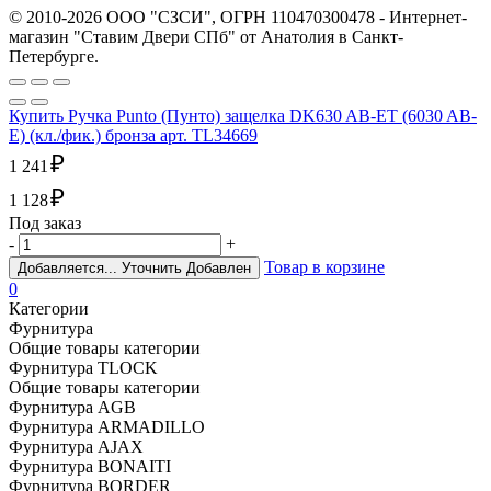
© 2010-2026 ООО "СЗСИ", ОГРН 110470300478 - Интернет-
магазин "Ставим Двери СПб" от Анатолия в Санкт-
Петербурге.
Купить Ручка Punto (Пунто) защелка DK630 AB-ET (6030 AB-
E) (кл./фик.) бронза арт. TL34669
₽
1 241
₽
1 128
Под заказ
-
+
Товар в корзине
Добавляется...
Уточнить
Добавлен
0
Категории
Фурнитура
Общие товары категории
Фурнитура TLOCK
Общие товары категории
Фурнитура AGB
Фурнитура ARMADILLO
Фурнитура AJAX
Фурнитура BONAITI
Фурнитура BORDER