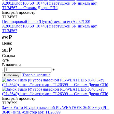
Быстрый просмотр
TL34567
Цилиндровый Punto (Пунто) механизм (A202/100)
A2002Knob100(50+10+40) с вертушкой SN никель арт.
TL34567
₽
639
Цена:
₽
581
Скидка
-9%
В наличии
-
+
Товар в корзине
В корзину
Быстрый просмотр
TL26399
Замок Fuaro (Фуаро) навесной PL-WEATHER-3640 3key (PL-
3640) англ. /блистер арт. TL26399