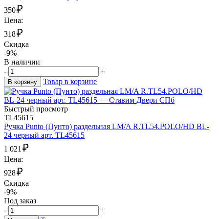
₽
350
Цена:
₽
318
Скидка
-9%
В наличии
-
+
Товар в корзине
В корзину
Быстрый просмотр
TL45615
Ручка Punto (Пунто) раздельная LM/A R.TL54.POLO/HD BL-
24 черный арт. TL45615
₽
1 021
Цена:
₽
928
Скидка
-9%
Под заказ
-
+