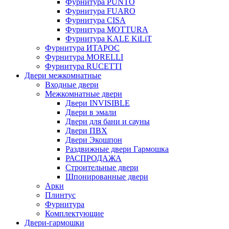
Фурнитура PUNTO
Фурнитура FUARO
Фурнитура CISA
Фурнитура MOTTURA
Фурнитура KALE KiLiT
Фурнитура ИТАРОС
Фурнитура MORELLI
Фурнитура RUCETTI
Двери межкомнатные
Входные двери
Межкомнатные двери
Двери INVISIBLE
Двери в эмали
Двери для бани и сауны
Двери ПВХ
Двери Экошпон
Раздвижные двери Гармошка
РАСПРОДАЖА
Строительные двери
Шпонированные двери
Арки
Плинтус
Фурнитура
Комплектующие
Двери-гармошки