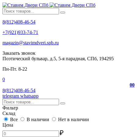
8(812)408-46-54
+7(921)933-74-71
magazin@stavimdveri.spb.ru
Заказать звонок
Поэтический бульвар, д.5, 5-я парадная, СПб, 194295
Пн-Пт. 8-22
0
0
0
8(812)408-46-54
telegram
whatsapp
Фильтр
Склад
Все
В наличии
Нет в наличии
Цена
₽