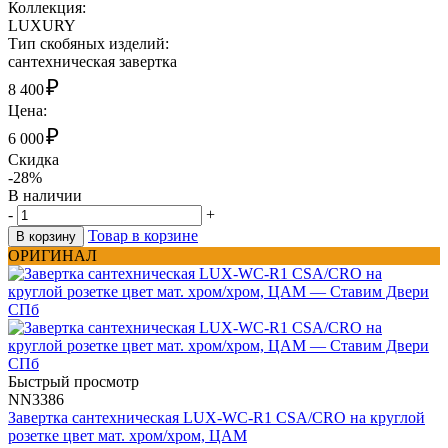
Коллекция:
LUXURY
Тип скобяных изделий:
сантехническая завертка
₽
8 400
Цена:
₽
6 000
Скидка
-28%
В наличии
-
+
Товар в корзине
В корзину
ОРИГИНАЛ
Быстрый просмотр
NN3386
Завертка сантехническая LUX-WC-R1 CSA/CRO на круглой
розетке цвет мат. хром/хром, ЦАМ