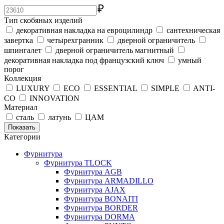
₽
Тип скобяных изделий
декоративная накладка на евроцилиндр
сантехническая
завертка
четырехгранник
дверной ограничитель
шпингалет
дверной ограничитель магнитный
декоративная накладка под французский ключ
умный
порог
Коллекция
LUXURY
ECO
ESSENTIAL
SIMPLE
ANTI-
CO
INNOVATION
Материал
сталь
латунь
ЦАМ
Показать
Категории
Фурнитура
Фурнитура TLOCK
Фурнитура AGB
Фурнитура ARMADILLO
Фурнитура AJAX
Фурнитура BONAITI
Фурнитура BORDER
Фурнитура DORMA