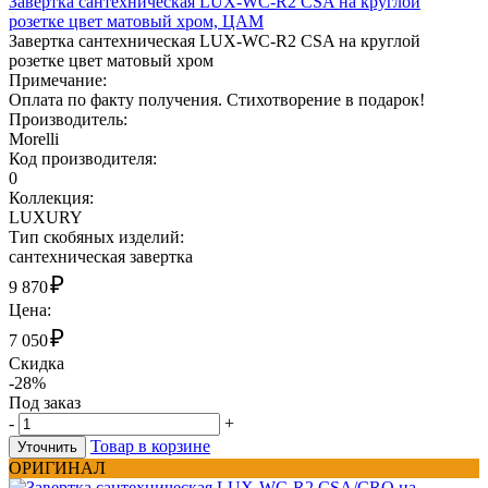
Завертка сантехническая LUX-WC-R2 CSA на круглой
розетке цвет матовый хром, ЦАМ
Завертка сантехническая LUX-WC-R2 CSA на круглой
розетке цвет матовый хром
Примечание:
Оплата по факту получения. Стихотворение в подарок!
Производитель:
Morelli
Код производителя:
0
Коллекция:
LUXURY
Тип скобяных изделий:
сантехническая завертка
₽
9 870
Цена:
₽
7 050
Скидка
-28%
Под заказ
-
+
Товар в корзине
Уточнить
ОРИГИНАЛ