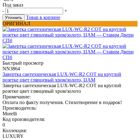
Под заказ
-
+
Товар в корзине
Уточнить
ОРИГИНАЛ
Быстрый просмотр
NN3864
Завертка сантехническая LUX-WC-R2 COT на круглой
розетке цвет глянцевый хром/золото, ЦАМ
Завертка сантехническая LUX-WC-R2 COT на круглой
розетке цвет глянцевый хром/золото
Примечание:
Оплата по факту получения. Стихотворение в подарок!
Производитель:
Morelli
Код производителя:
0
Коллекция:
LUXURY