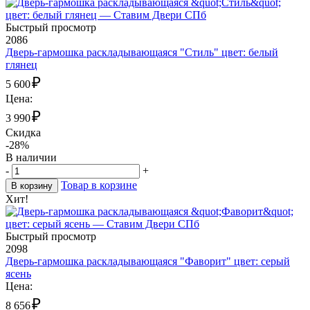
Быстрый просмотр
2086
Дверь-гармошка раскладывающаяся "Стиль" цвет: белый
глянец
₽
5 600
Цена:
₽
3 990
Скидка
-28%
В наличии
-
+
Товар в корзине
В корзину
Хит!
Быстрый просмотр
2098
Дверь-гармошка раскладывающаяся "Фаворит" цвет: серый
ясень
Цена:
₽
8 656