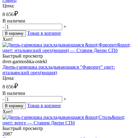
глянец
Цена:
₽
8 656
В наличии
-
+
Товар в корзине
В корзину
Хит!
Быстрый просмотр
dver-garmoshka-ostekl
Дверь-гармошка раскладывающаяся "Фаворит" цвет:
итальянский орех(вишня)
Цена:
₽
8 656
В наличии
-
+
Товар в корзине
В корзину
Хит!
Быстрый просмотр
2087