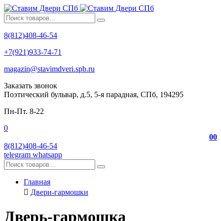
8(812)408-46-54
+7(921)933-74-71
magazin@stavimdveri.spb.ru
Заказать звонок
Поэтический бульвар, д.5, 5-я парадная, СПб, 194295
Пн-Пт. 8-22
0
0
0
8(812)408-46-54
telegram
whatsapp
Главная
Двери-гармошки
Дверь-гармошка