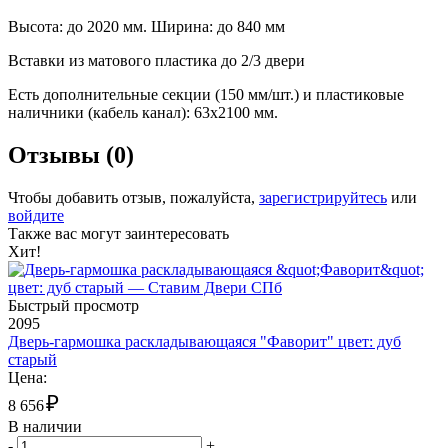
Высота: до 2020 мм. Ширина: до 840 мм
Вставки из матового пластика до 2/3 двери
Есть дополнительные секции (150 мм/шт.) и пластиковые
наличники (кабель канал): 63х2100 мм.
Отзывы (0)
Чтобы добавить отзыв, пожалуйста,
зарегистрируйтесь
или
войдите
Также вас могут заинтересовать
Хит!
Быстрый просмотр
2095
Дверь-гармошка раскладывающаяся "Фаворит" цвет: дуб
старый
Цена:
₽
8 656
В наличии
-
+