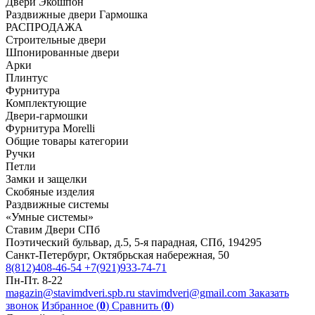
Двери Экошпон
Раздвижные двери Гармошка
РАСПРОДАЖА
Строительные двери
Шпонированные двери
Арки
Плинтус
Фурнитура
Комплектующие
Двери-гармошки
Фурнитура Morelli
Общие товары категории
Ручки
Петли
Замки и защелки
Скобяные изделия
Раздвижные системы
«Умные системы»
Ставим Двери СПб
Поэтический бульвар, д.5, 5-я парадная, СПб, 194295
Санкт-Петербург, Октябрьская набережная, 50
8(812)408-46-54
+7(921)933-74-71
Пн-Пт. 8-22
magazin@stavimdveri.spb.ru
stavimdveri@gmail.com
Заказать
звонок
Избранное (
0
)
Сравнить (
0
)