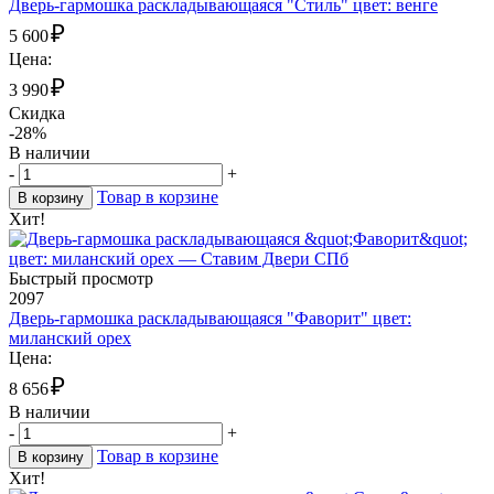
Дверь-гармошка раскладывающаяся "Стиль" цвет: венге
₽
5 600
Цена:
₽
3 990
Скидка
-28%
В наличии
-
+
Товар в корзине
В корзину
Хит!
Быстрый просмотр
2097
Дверь-гармошка раскладывающаяся "Фаворит" цвет:
миланский орех
Цена:
₽
8 656
В наличии
-
+
Товар в корзине
В корзину
Хит!