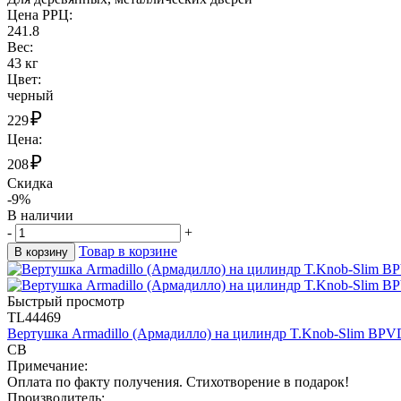
Цена РРЦ:
241.8
Вес:
43 кг
Цвет:
черный
₽
229
Цена:
₽
208
Скидка
-9%
В наличии
-
+
Товар в корзине
В корзину
Быстрый просмотр
TL44469
Вертушка Armadillo (Армадилло) на цилиндр T.Knob-Slim BPV
CB
Примечание:
Оплата по факту получения. Стихотворение в подарок!
Производитель: