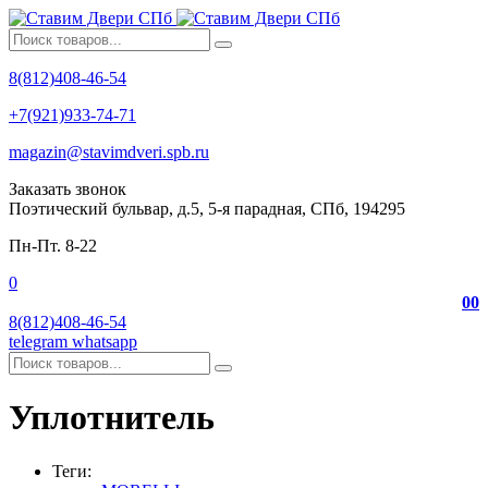
8(812)408-46-54
+7(921)933-74-71
magazin@stavimdveri.spb.ru
Заказать звонок
Поэтический бульвар, д.5, 5-я парадная, СПб, 194295
Пн-Пт. 8-22
0
0
0
8(812)408-46-54
telegram
whatsapp
Уплотнитель
Теги: