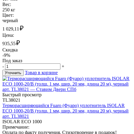
Вес:
250 кг
Цвет:
черный
₽
1 029,11
Цена:
₽
935,55
Скидка
-9%
Под заказ
-
+
Товар в корзине
Уточнить
Быстрый просмотр
TL38021
Терморасширяющийся Fuaro (Фуаро) уплотнитель ISOLAR
ECO 1000-20/B (толщ. 1 мм, шир. 20 мм, длина 20 м), черный
арт. TL38021
ISOLAR ECO 1000
Примечание:
Оплата по факту получения. Стихотворение в подарок!