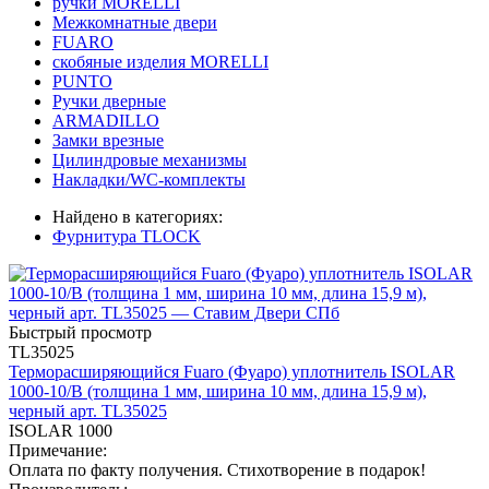
ручки MORELLI
Межкомнатные двери
FUARO
скобяные изделия MORELLI
PUNTO
Ручки дверные
ARMADILLO
Замки врезные
Цилиндровые механизмы
Накладки/WC-комплекты
Найдено в категориях:
Фурнитура TLOCK
Быстрый просмотр
TL35025
Терморасширяющийся Fuaro (Фуаро) уплотнитель ISOLAR
1000-10/B (толщина 1 мм, ширина 10 мм, длина 15,9 м),
черный арт. TL35025
ISOLAR 1000
Примечание:
Оплата по факту получения. Стихотворение в подарок!