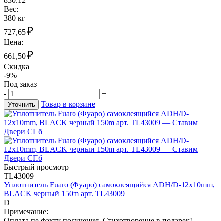
830.12
Вес:
380 кг
₽
727,65
Цена:
₽
661,50
Скидка
-9%
Под заказ
-
+
Товар в корзине
Уточнить
Быстрый просмотр
TL43009
Уплотнитель Fuaro (Фуаро) самоклеящийся ADH/D-12x10mm,
BLACK черный 150m арт. TL43009
D
Примечание:
Оплата по факту получения. Стихотворение в подарок!