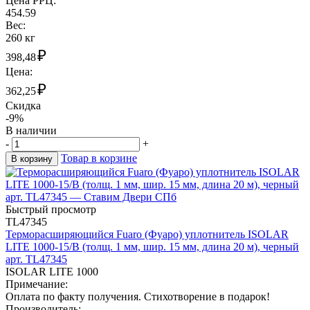
Цена РРЦ:
454.59
Вес:
260 кг
₽
398,48
Цена:
₽
362,25
Скидка
-9%
В наличии
-
+
Товар в корзине
В корзину
Быстрый просмотр
TL47345
Терморасширяющийся Fuaro (Фуаро) уплотнитель ISOLAR
LITE 1000-15/B (толщ. 1 мм, шир. 15 мм, длина 20 м), черный
арт. TL47345
ISOLAR LITE 1000
Примечание:
Оплата по факту получения. Стихотворение в подарок!
Производитель: