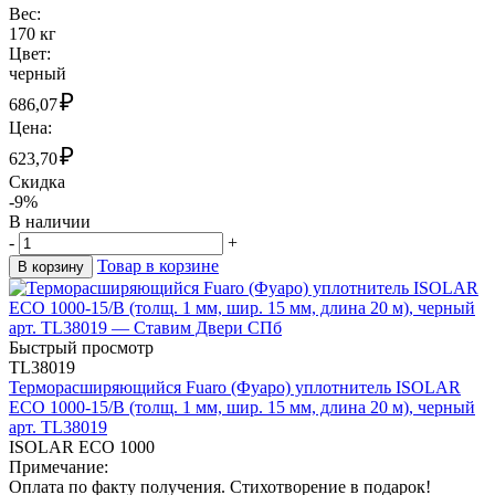
Вес:
170 кг
Цвет:
черный
₽
686,07
Цена:
₽
623,70
Скидка
-9%
В наличии
-
+
Товар в корзине
В корзину
Быстрый просмотр
TL38019
Терморасширяющийся Fuaro (Фуаро) уплотнитель ISOLAR
ECO 1000-15/B (толщ. 1 мм, шир. 15 мм, длина 20 м), черный
арт. TL38019
ISOLAR ECO 1000
Примечание:
Оплата по факту получения. Стихотворение в подарок!