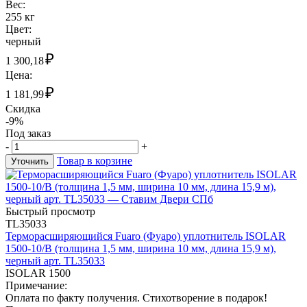
Вес:
255 кг
Цвет:
черный
₽
1 300,18
Цена:
₽
1 181,99
Скидка
-9%
Под заказ
-
+
Товар в корзине
Уточнить
Быстрый просмотр
TL35033
Терморасширяющийся Fuaro (Фуаро) уплотнитель ISOLAR
1500-10/B (толщина 1,5 мм, ширина 10 мм, длина 15,9 м),
черный арт. TL35033
ISOLAR 1500
Примечание:
Оплата по факту получения. Стихотворение в подарок!