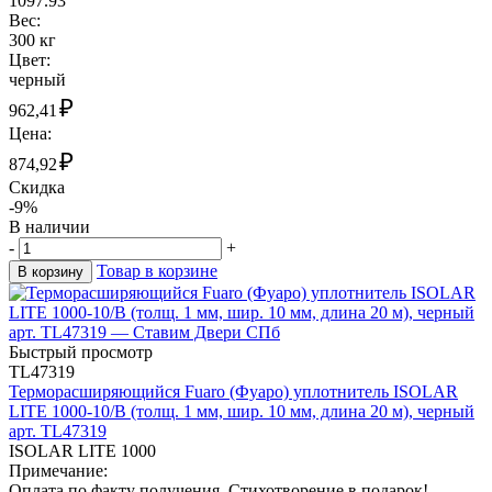
1097.93
Вес:
300 кг
Цвет:
черный
₽
962,41
Цена:
₽
874,92
Скидка
-9%
В наличии
-
+
Товар в корзине
В корзину
Быстрый просмотр
TL47319
Терморасширяющийся Fuaro (Фуаро) уплотнитель ISOLAR
LITE 1000-10/B (толщ. 1 мм, шир. 10 мм, длина 20 м), черный
арт. TL47319
ISOLAR LITE 1000
Примечание:
Оплата по факту получения. Стихотворение в подарок!