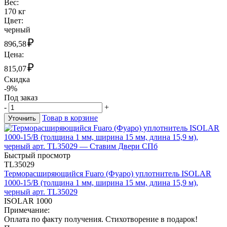
Вес:
170 кг
Цвет:
черный
₽
896,58
Цена:
₽
815,07
Скидка
-9%
Под заказ
-
+
Товар в корзине
Уточнить
Быстрый просмотр
TL35029
Терморасширяющийся Fuaro (Фуаро) уплотнитель ISOLAR
1000-15/B (толщина 1 мм, ширина 15 мм, длина 15,9 м),
черный арт. TL35029
ISOLAR 1000
Примечание:
Оплата по факту получения. Стихотворение в подарок!