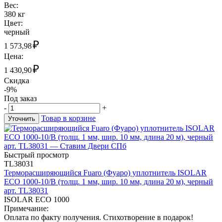
Вес:
380 кг
Цвет:
черный
₽
1 573,98
Цена:
₽
1 430,90
Скидка
-9%
Под заказ
-
+
Товар в корзине
Уточнить
Быстрый просмотр
TL38031
Терморасширяющийся Fuaro (Фуаро) уплотнитель ISOLAR
ECO 1000-10/B (толщ. 1 мм, шир. 10 мм, длина 20 м), черный
арт. TL38031
ISOLAR ECO 1000
Примечание:
Оплата по факту получения. Стихотворение в подарок!