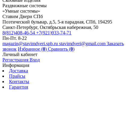
Скобяные изделия
Раздвижные системы
«Умные системы»
Ставим Двери СПб
Поэтический бульвар, д.5, 5-я парадная, СПб, 194295
Санкт-Петербург, Октябрьская набережная, 50
8(812)408-46-54
+7(921)933-74-71
Пн-Пт. 8-22
magazin@stavimdveri.spb.ru
stavimdveri@gmail.com
Заказать
звонок
Избранное (
0
)
Сравнить (
0
)
Личный кабинет
Регистрация
Вход
Информация
Доставка
Прайсы
Контакты
Гарантия