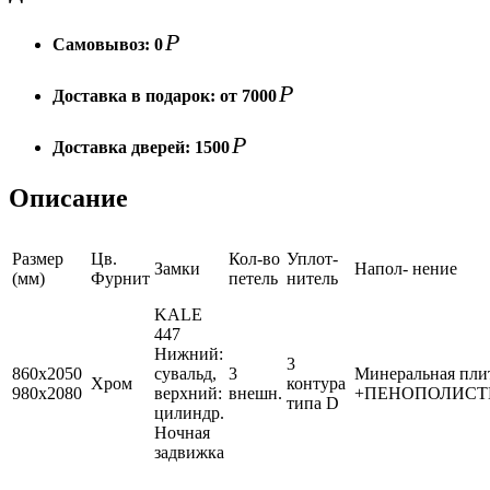
Р
Самовывоз:
0
Р
Доставка в подарок:
от 7000
Р
Доставка дверей:
1500
Описание
Размер
Цв.
Кол-во
Уплот-
Замки
Напол- нение
(мм)
Фурнит
петель
нитель
KALE
447
Нижний:
3
860х2050
сувальд,
3
Минеральная пли
Хром
контура
980х2080
верхний:
внешн.
+ПЕНОПОЛИСТ
типа D
цилиндр.
Ночная
задвижка