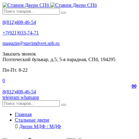
8(812)408-46-54
+7(921)933-74-71
magazin@stavimdveri.spb.ru
Заказать звонок
Поэтический бульвар, д.5, 5-я парадная, СПб, 194295
Пн-Пт. 8-22
0
0
0
8(812)408-46-54
telegram
whatsapp
Главная
Стальные двери
Двери МДФ / МДФ