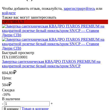
Чтобы добавить отзыв, пожалуйста,
зарегистрируйтесь
или
войдите
Также вас могут заинтересовать
ОРИГИНАЛ
Быстрый просмотр
ITA1100510001
Завертка сантехническая КВАДРО ITAROS PREMIUM на
квадратной розетке белый никель/хром SN/CP
₽
604,80
Цена:
₽
504
Скидка
-16%
В наличии
-
+
Товар в корзине
В корзину