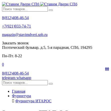
8(812)408-46-54
+7(921)933-74-71
magazin@stavimdveri.spb.ru
Заказать звонок
Поэтический бульвар, д.5, 5-я парадная, СПб, 194295
Пн-Пт. 8-22
0
0
0
8(812)408-46-54
telegram
whatsapp
Главная
Фурнитура
Фурнитура ИТАРОС