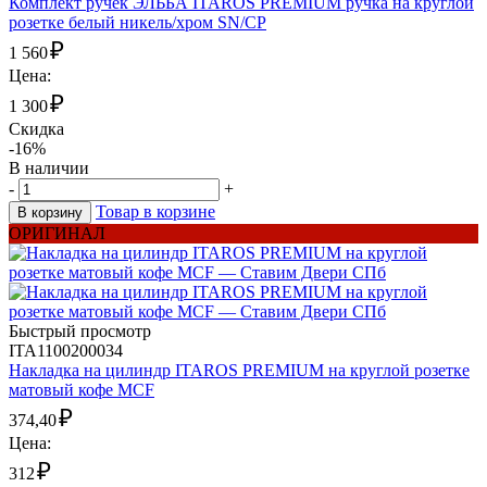
Комплект ручек ЭЛЬБА ITAROS PREMIUM ручка на круглой
розетке белый никель/хром SN/CP
₽
1 560
Цена:
₽
1 300
Скидка
-16%
В наличии
-
+
Товар в корзине
В корзину
ОРИГИНАЛ
Быстрый просмотр
ITA1100200034
Накладка на цилиндр ITAROS PREMIUM на круглой розетке
матовый кофе MCF
₽
374,40
Цена:
₽
312