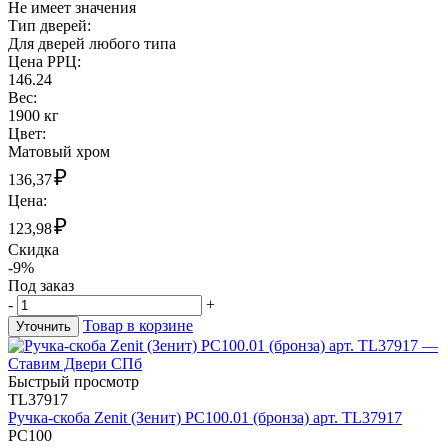
Не имеет значения
Тип дверей:
Для дверей любого типа
Цена РРЦ:
146.24
Вес:
1900 кг
Цвет:
Матовый хром
₽
136,37
Цена:
₽
123,98
Скидка
-9%
Под заказ
-
+
Товар в корзине
Уточнить
Быстрый просмотр
TL37917
Ручка-скоба Zenit (Зенит) РС100.01 (бронза) арт. TL37917
РС100