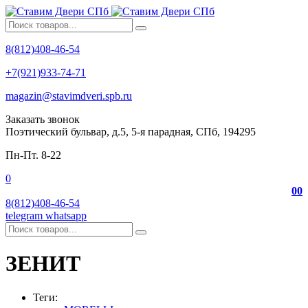
8(812)408-46-54
+7(921)933-74-71
magazin@stavimdveri.spb.ru
Заказать звонок
Поэтический бульвар, д.5, 5-я парадная, СПб, 194295
Пн-Пт. 8-22
0
0
0
8(812)408-46-54
telegram
whatsapp
ЗЕНИТ
Теги: