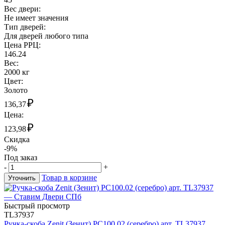
Вес двери:
Не имеет значения
Тип дверей:
Для дверей любого типа
Цена РРЦ:
146.24
Вес:
2000 кг
Цвет:
Золото
₽
136,37
Цена:
₽
123,98
Скидка
-9%
Под заказ
-
+
Товар в корзине
Уточнить
Быстрый просмотр
TL37937
Ручка-скоба Zenit (Зенит) РС100.02 (серебро) арт. TL37937