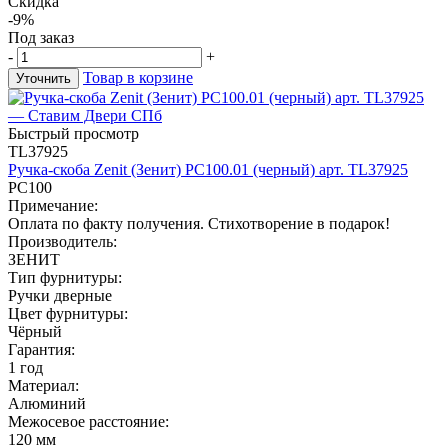
Скидка
-9%
Под заказ
-
+
Товар в корзине
Уточнить
Быстрый просмотр
TL37925
Ручка-скоба Zenit (Зенит) РС100.01 (черный) арт. TL37925
РС100
Примечание:
Оплата по факту получения. Стихотворение в подарок!
Производитель:
ЗЕНИТ
Тип фурнитуры:
Ручки дверные
Цвет фурнитуры:
Чёрный
Гарантия:
1 год
Материал:
Алюминий
Межосевое расстояние:
120 мм