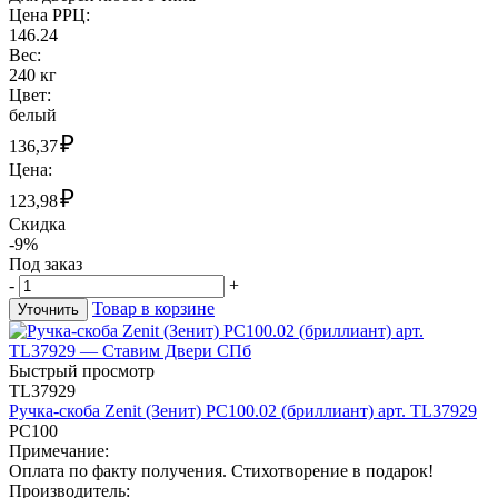
Цена РРЦ:
146.24
Вес:
240 кг
Цвет:
белый
₽
136,37
Цена:
₽
123,98
Скидка
-9%
Под заказ
-
+
Товар в корзине
Уточнить
Быстрый просмотр
TL37929
Ручка-скоба Zenit (Зенит) РС100.02 (бриллиант) арт. TL37929
РС100
Примечание:
Оплата по факту получения. Стихотворение в подарок!
Производитель: