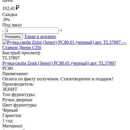
Цена:
₽
102,41
Скидка
-9%
Под заказ
-
+
Товар в корзине
Уточнить
Быстрый просмотр
TL37897
Ручка-скоба Zenit (Зенит) РС80.01 (черный) арт. TL37897
РС80
Примечание:
Оплата по факту получения. Стихотворение в подарок!
Производитель:
ЗЕНИТ
Тип фурнитуры:
Ручки дверные
Цвет фурнитуры:
Чёрный
Гарантия:
1 год
Материал: