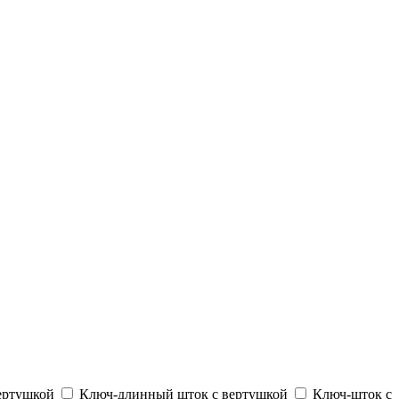
ертушкой
Ключ-длинный шток с вертушкой
Ключ-шток с