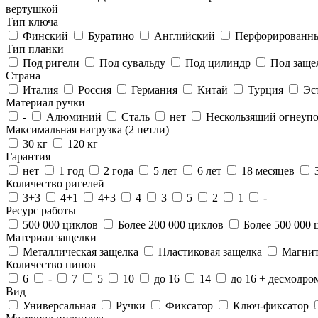
вертушкой
Тип ключа
Финский
Буратино
Английский
Перфорированн
Тип планки
Под ригели
Под сувальду
Под цилиндр
Под заще
Страна
Италия
Россия
Германия
Китай
Турция
Эс
Материал ручки
-
Алюминий
Сталь
нет
Нескользящий огнеупо
Максимальная нагрузка (2 петли)
30 кг
120 кг
Гарантия
нет
1 год
2 года
5 лет
6 лет
18 месяцев
Количество ригелей
3+3
4+1
4+3
4
3
5
2
1
-
Ресурс работы
500 000 циклов
Более 200 000 циклов
Более 500 000 
Материал защелки
Металлическая защелка
Пластиковая защелка
Магнит
Количество пинов
6
-
7
5
10
до 16
14
до 16 + десмодро
Вид
Универсальная
Ручки
Фиксатор
Ключ-фиксатор