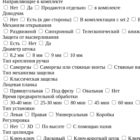
Направляющие в комплекте
Нет
Да
Продаются отдельно
в комплекте
Доводчик
Нет
Есть (в две стороны)
В комплектации с set 2
Механизм открывания
Раздвижной
Синхронный
Телескопический
книж
Защита от высверливания
Есть
Нет
Да
Диаметр штока
8,2 мм
8 мм
9 мм
10 мм
Тип крепления ручки
Саморезы
Саморезы или стяжные винты
Стяжные в
Тип механизма защелки
Классическая защелка
Лицевая планка
Прямоугольная
Под фрезу
Овальная
Нет
Время предварительной обработки
30-40 мин
25-30 мин
80 мин
45 мин
60 мин
Тип установки
Левая
Правая
Универсальная
Коробка
Регулировка
Нет
3D
По высоте
С помощью пазов
Тип цилиндра
Ключ-ключ
Дисковый
Ключ-короткий шток
Ключ