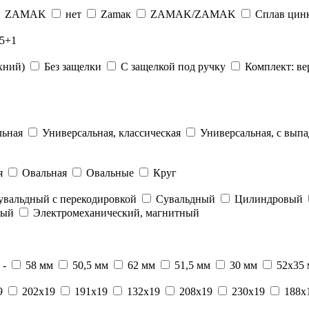
ZAMAK
нет
Zamaк
ZAMAK/ZAMAK
Сплав цин
5+1
хний)
Без защелки
С защелкой под ручку
Комплект: ве
льная
Универсальная, классическая
Универсальная, с вып
я
Овальная
Овальные
Круг
увальдный с перекодировкой
Сувальдный
Цилиндровый
вый
Электромеханический, магнитный
-
58 мм
50,5 мм
62 мм
51,5 мм
30 мм
52х35
9
202x19
191x19
132x19
208x19
230x19
188x