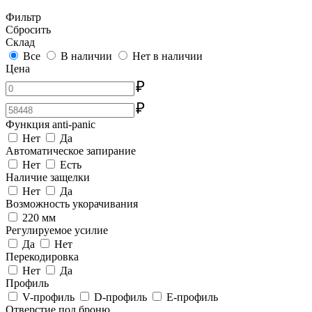
Фильтр
Сбросить
Склад
Все
В наличии
Нет в наличии
Цена
₽
₽
Функция anti-panic
Нет
Да
Автоматическое запирание
Нет
Есть
Наличие защелки
Нет
Да
Возможность укорачивания
220 мм
Регулируемое усилие
Да
Нет
Перекодировка
Нет
Да
Профиль
V-профиль
D-профиль
E-профиль
Отверстие под броню