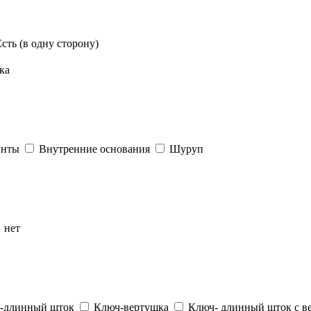
Есть (в одну сторону)
ка
инты
Внутренние основания
Шуруп
нет
-длинный шток
Ключ-вертушка
Ключ- длинный шток с в