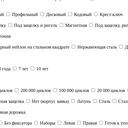
ый
Профильный
Дисковый
Кодовый
Крест-ключ
лку
Под защелку и ригель
Магнитная
Под защелку, ри
тония
рный нейлон на стальном квадрате
Нержавеющая сталь
Д
3 года
7 лет
10 лет
циклов
200 000 циклов
100 000 циклов
20 000 циклов
ная защелка
Нет (корпус замка)
Латунь
Сталь
Стал
мная дорожка
Без фиксатора
Наборы
Левая
Правая
Готов к уп