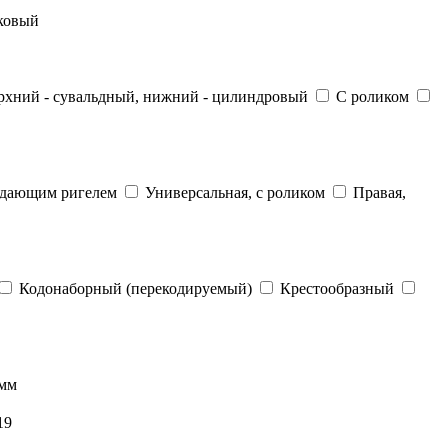
ковый
рхний - сувальдный, нижний - цилиндровый
С роликом
адающим ригелем
Универсальная, с роликом
Правая,
Кодонаборный (перекодируемый)
Крестообразный
 мм
19