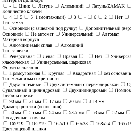
Материал цилиндра
-
Цинк
Латунь
Алюминий
Латунь/ZAMAK
Количество ключей
4
5
5+1 (монтажный)
3
-
6
2
Нет
Тип замка
Основной (с защелкой под ручку)
Дополнительный (вер
Основной
Не автомат
Универсальный
Автомат
Материал корпуса
Алюминиевый сплав
Алюминий
Тип защелки
Реверсивная
Левая
Правая
-
Нет
Универса
классическая
Универсальная, шариковая
Форма основания
Прямоугольная
Круглая
Квадратная
без основани
Тип механизма секретности
Двухсистемный
Двухсистемный с перекодировкой
С
Сувальдный и цилиндровый
Двухцилиндровый
Помпо
Глубина врезки
90 мм
21 мм
17 мм
20 мм
3-14 мм
Диаметр розетки (основания)
50 мм
55 мм
54 мм
53,5 мм
53 мм
52 мм
Посадочные размеры
165*19
162*19
162x19
60х38
168x24
165x1
Цвет лицевой планки